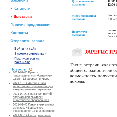
Вакансии
11:00-
Дата проведения
выставки:
12:00-
Каталоги
Гости
Место проведения
Выставки
выставки:
г. Кие
Горячие предложения
Родител
Посетители
Контакты
заинте
выставки:
Велико
Отправить запрос
Войти на сайт
ЗАРЕГИСТРИР
Зарегистрироваться
Подписаться на
рассылку
Такие встречи являют
Новости
общей сложности не бо
2022-02-03 Бранч с
возможность получени
представителями британских
школ – 12 февраля в Киеве
доходы.
2021-10-14 Англия сняла
карантинные ограничения для
вакцинированных украинцев
2021-09-22 Призы для гостей
виртуальной выставки
«Британское образование»
2021-09-02 Пятая виртуальная
выставка «Британское
образование» 17 и 18 сентября
2021-06-14 Последний шанс