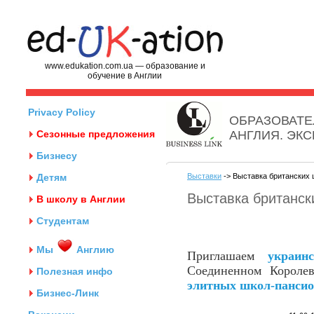
www.edukation.com.ua — образование и
обучение в Англии
Privacy Policy
ОБРАЗОВАТЕ
Сезонные предложения
АНГЛИЯ. ЭК
Бизнесу
Детям
Выставки
-> Выставка британских 
Выставка британск
В школу в Англии
Студентам
Мы
Англию
Приглашаем
украин
Соединенном Королев
Полезная инфо
элитных школ-панси
Бизнес-Линк