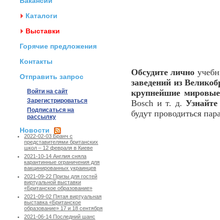
Вакансии
Каталоги
Выставки
Горячие предложения
Контакты
Обсудите лично
учебн
Отправить запрос
заведений из Велико
Войти на сайт
крупнейшие мировые
Зарегистрироваться
Bosch и т. д.
Узнайте
Подписаться на
будут проводиться пар
рассылку
Новости
2022-02-03 Бранч с
представителями британских
школ – 12 февраля в Киеве
2021-10-14 Англия сняла
карантинные ограничения для
вакцинированных украинцев
2021-09-22 Призы для гостей
виртуальной выставки
«Британское образование»
2021-09-02 Пятая виртуальная
выставка «Британское
образование» 17 и 18 сентября
2021-06-14 Последний шанс