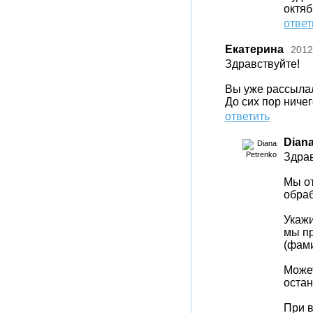
октяб
ответ
Екатерина
2012
Здравствуйте!
Вы уже рассыла
До сих пор ниче
ответить
Diana
Здрав
Мы от
обраб
Укажи
мы пр
(фами
Может
остан
При в