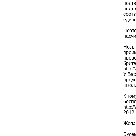
подт
подтв
соотв
единс
Поэто
насчи
Но, в
преим
прово
брита
http:
У Вас
предс
школ.
К том
беспл
http:
2012.
Жела
Будем