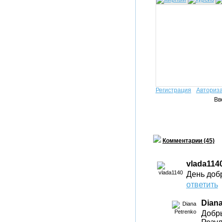
Регистрация
Авториз
Вв
Комментарии (45)
vlada114
День добр
ответить
Diana
Добр