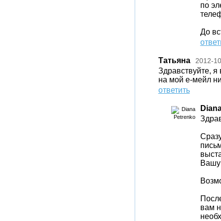
по эл
телеф
До вс
ответ
Татьяна
2012-10
Здравствуйте, я 
на мой е-мейл н
ответить
Diana
Здрав
Сразу
письм
выста
Вашу
Возмо
После
вам н
необх