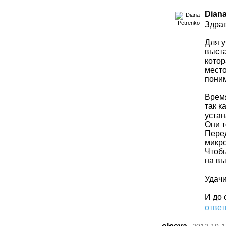
Diana
Здрав
Для у
выста
котор
место
поним
Время
так к
устан
Они т
Пере
микр
Чтобы
на вы
Удачи
И до 
ответ