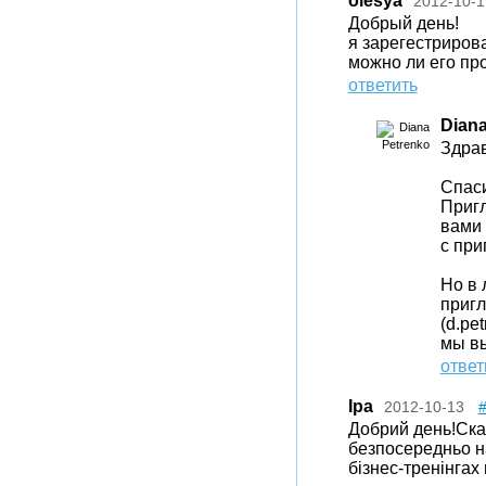
olesya
2012-10-1
Добрый день!
я зарегестриров
можно ли его пр
ответить
Diana
Здрав
Спаси
Приг
вами 
с при
Но в 
приг
(d.pe
мы в
ответ
Іра
2012-10-13
Добрий день!Скаж
безпосередньо на
бізнес-тренінгах 