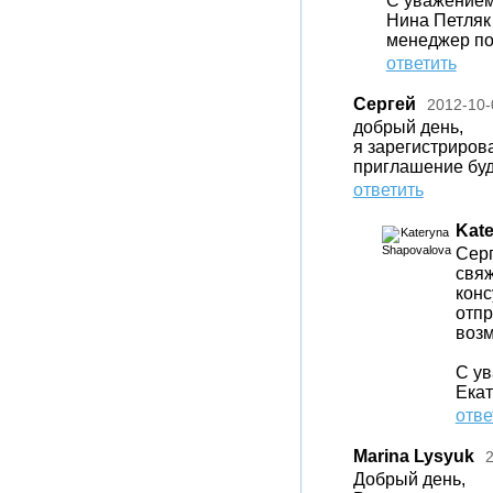
С уважением
Нина Петляк
менеджер по
ответить
Сергей
2012-10-
добрый день,
я зарегистрирова
приглашение буд
ответить
Kat
Серг
свяж
конс
отпр
возм
С у
Ека
отве
Marina Lysyuk
Добрый день,