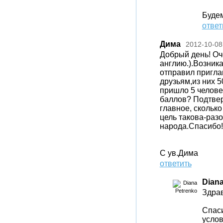
Будем
ответ
Дима
2012-10-08
Добрый день! Оч
англию.).Возника
отправил пригла
друзьям,из них 
пришло 5 человек
баллов? Подтвер
главное, сколько
цель такова-раз
народа.Спасибо!
С ув.Дима
ответить
Diana
Здрав
Спаси
услов