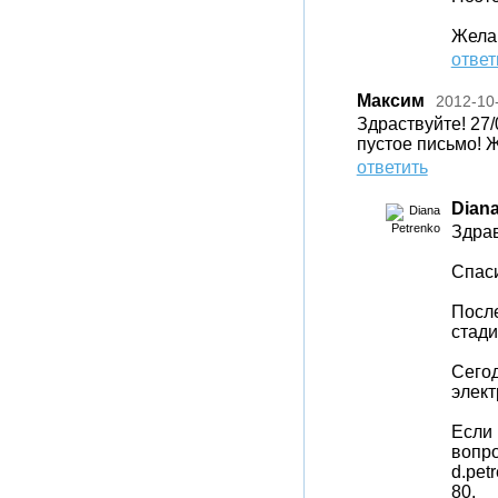
Жела
ответ
Максим
2012-10
Здраствуйте! 27/
пустое письмо! 
ответить
Diana
Здрав
Спаси
После
стади
Сегод
элект
Если 
вопро
d.pet
80.