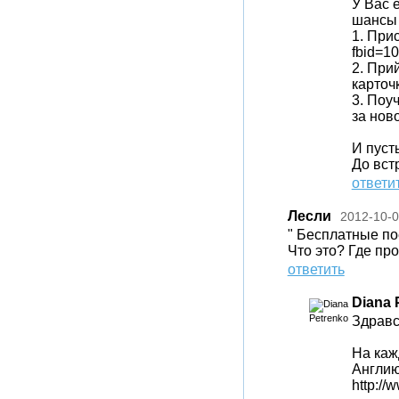
У Вас 
шансы 
1. При
fbid=1
2. При
карточк
3. Поу
за нов
И пуст
До вст
ответи
Лесли
2012-10-
" Беcплатные по
Что это? Где пр
ответить
Diana 
Здравс
На каж
Англию
http://