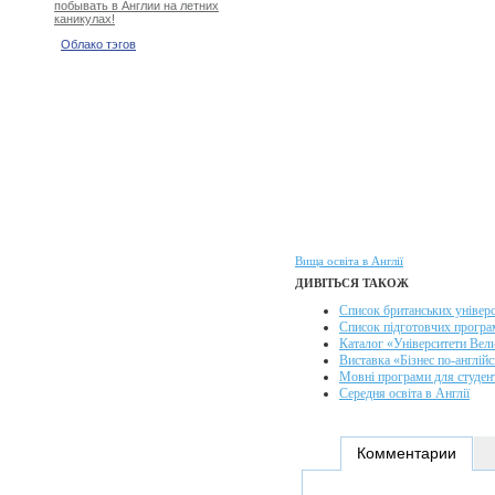
побывать в Англии на летних
каникулах!
Облако тэгов
Вища освіта в Англії
ДИВІТЬСЯ ТАКОЖ
Список британських універс
Список підготовчих програ
Каталог «Університети Вели
Виставка «Бізнес по-англій
Мовні програми для студен
Середня освіта в Англії
Комментарии