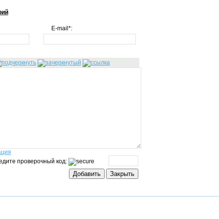
рий
E-mail*:
ация
едите проверочный код: