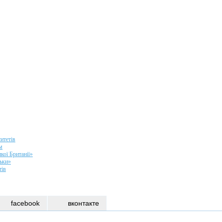
итетів
м
кої Британії»
ськи»
тів
facebook
вконтакте