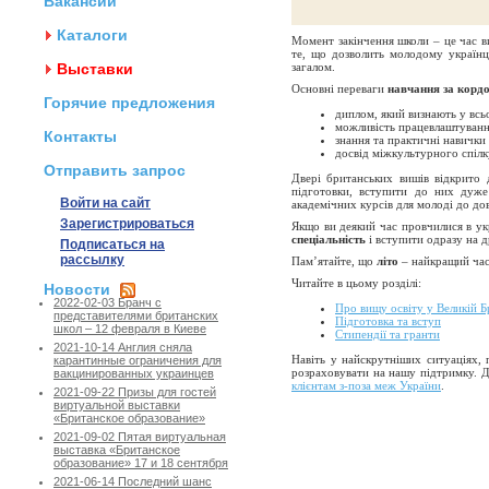
Вакансии
Каталоги
Момент закінчення школи – це час в
те, що дозволить молодому українц
Выставки
загалом.
Основні переваги
навчання за корд
Горячие предложения
диплом, який визнають у всьо
можливість працевлаштування
Контакты
знання та практичні навички 
досвід міжкультурного спілк
Отправить запрос
Двері британських вишів відкрито д
підготовки, вступити до них дуж
Войти на сайт
академічних курсів для молоді до до
Зарегистрироваться
Якщо ви деякий час провчилися в ук
спеціальність
і вступити одразу на д
Подписаться на
рассылку
Пам’ятайте, що
літо
– найкращий час 
Читайте в цьому розділі:
Новости
2022-02-03 Бранч с
Про вищу освіту у Великій Б
представителями британских
Підготовка та вступ
школ – 12 февраля в Киеве
Стипендії та гранти
2021-10-14 Англия сняла
Навіть у найскрутніших ситуаціях, 
карантинные ограничения для
розраховувати на нашу підтримку. Д
вакцинированных украинцев
клієнтам з-поза меж України
.
2021-09-22 Призы для гостей
виртуальной выставки
«Британское образование»
2021-09-02 Пятая виртуальная
выставка «Британское
образование» 17 и 18 сентября
2021-06-14 Последний шанс