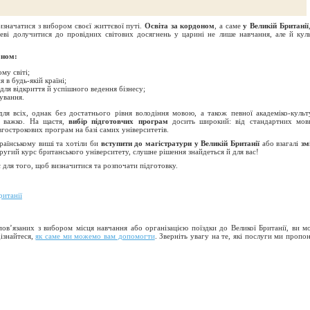
изначатися з вибором своєї життєвої путі.
Освіта за кордоном
, а саме
у Великій Британії
еві долучитися до провідних світових досягнень у царині не лише навчання, але й кул
оном:
му світі;
 в будь-якій країні;
для відкриття й успішного ведення бізнесу;
ування.
ля всіх, однак без достатнього рівня володіння мовою, а також певної академіко-культ
е важко. На щастя,
вибір підготовчих програм
досить широкий: від стандартних мов
вгострокових програм на базі самих університетів.
раїнському виші та хотіли би
вступити до магістратури у Великій Британії
або взагалі
зм
ругий курс британського університету, слушне рішення знайдеться й для вас!
для того, щоб визначитися та розпочати підготовку.
ританії
пов’язаних з вибором місця навчання або організацією поїздки до Великої Британії, ви м
ізнайтеся,
як саме ми можемо вам допомогти
. Зверніть увагу на те, які послуги ми пропо