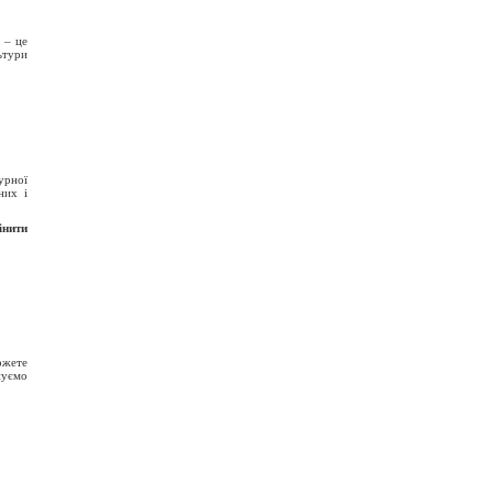
, – це
ьтури
урної
них і
інити
ожете
нуємо