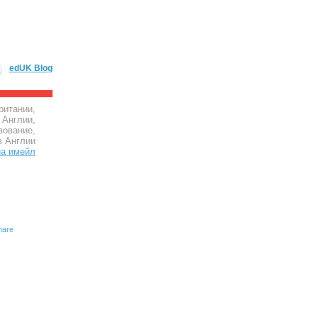
edUK Blog
ритании,
 Англии,
зование,
в Англии