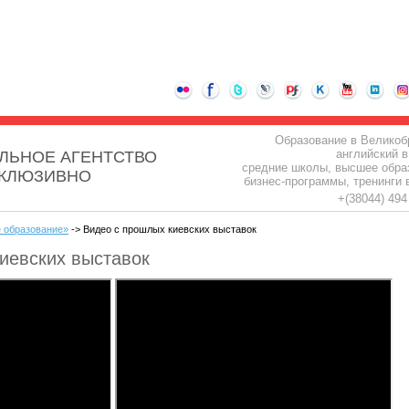
Образование в Великоб
английский в
ЛЬНОЕ АГЕНТСТВО
средние школы, высшее обра
СКЛЮЗИВНО
бизнес-программы, тренинги 
+(38044) 49
 образование»
-> Видео с прошлых киевских выставок
иевских выставок