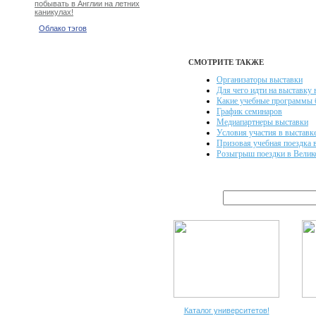
побывать в Англии на летних
каникулах!
Облако тэгов
СМОТРИТЕ ТАКЖЕ
Организаторы выставки
Для чего идти на выставку 
Какие учебные программы 
График семинаров
Медиапартнеры выставки
Условия участия в выставк
Призовая учебная поездка 
Розыгрыш поездки в Велик
Каталог университетов!