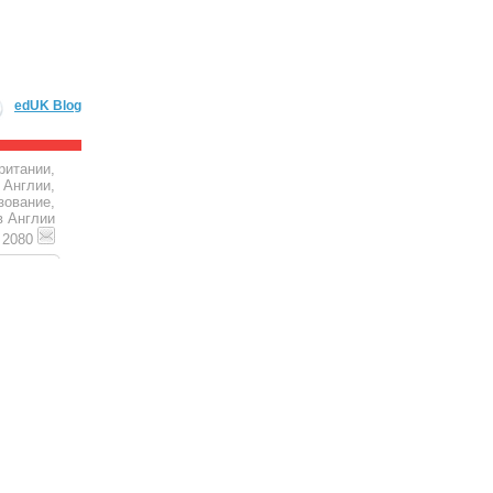
edUK Blog
ритании,
 Англии,
зование,
в Англии
4 2080