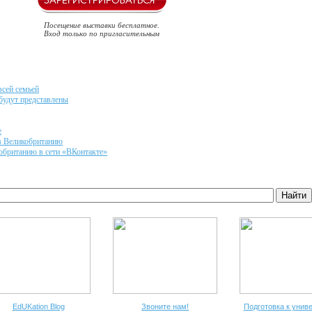
Посещение выставки бесплатное.
Вход только по пригласительным
всей семьей
будут представлены
е
в Великобританию
обританию в сети «ВКонтакте»
EdUKation Blog
Звоните нам!
Подготовка к унив