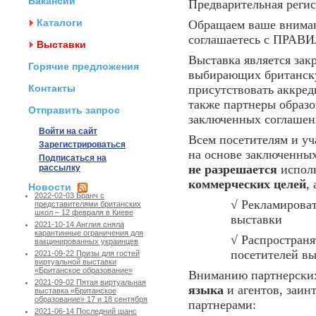
Вакансии
Предварительная регис
Каталоги
Обращаем ваше вниман
соглашаетесь с ПР
Выставки
Выставка является за
Горячие предложения
выбирающих британску
Контакты
присутствовать аккред
также партнеры образо
Отправить запрос
заключенных соглашен
Войти на сайт
Всем посетителям и уч
Зарегистрироваться
на основе заключенны
Подписаться на
не разрешается
исполь
рассылку
коммерческих целей
,
Новости
2022-02-03 Бранч с
√ Рекламироват
представителями британских
школ – 12 февраля в Киеве
выставки
2021-10-14 Англия сняла
карантинные ограничения для
√ Распространя
вакцинированных украинцев
посетителей в
2021-09-22 Призы для гостей
виртуальной выставки
«Британское образование»
Вниманию партнерск
2021-09-02 Пятая виртуальная
языка
и агентов, заин
выставка «Британское
образование» 17 и 18 сентября
партнерами:
2021-06-14 Последний шанс