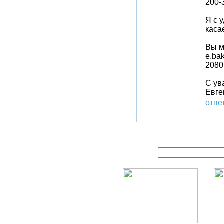
200-
Я с 
каса
Вы м
e.ba
2080
С ув
Евге
отве