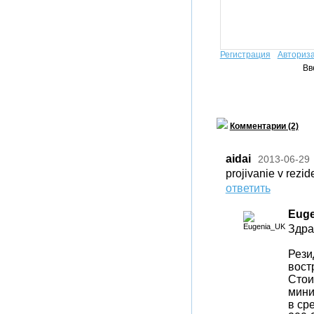
Регистрация
Авториз
Вв
Комментарии (2)
aidai
2013-06-29
projivanie v rezid
ответить
Eug
Здра
Рези
вост
Стои
мини
в ср