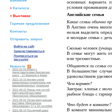
Вакансии
основных варианта п
условия проживания д
Каталоги
Английские семьи
Выставки
Какие семьи обычно п
Горячие предложения
В Англии очень многи
Контакты
нельзя выделить опред
и молодые семьи с дет
Отправить запрос
Войти на сайт
Сколько человек (учащ
Зарегистрироваться
В семье могут жить о
Подписаться на
или трехместные.
рассылку
Общаются ли семьи со
Новости
2022-02-03 Бранч с
В большинстве случа
представителями британских
удовольствием уделяют
школ – 12 февраля в Киеве
2021-10-14 Англия сняла
Чем кормят?
карантинные ограничения для
вакцинированных украинцев
Завтрак: хлопья с мол
2021-09-22 Призы для гостей
виртуальной выставки
рыбное блюдо с гарнир
«Британское образование»
2021-09-02 Пятая виртуальная
выставка «Британское
Что будет в комнате?
образование» 17 и 18 сентября
В комнате минимально 
2021-06-14 Последний шанс