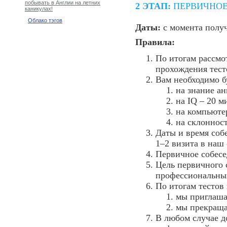
побывать в Англии на летних
2 ЭТАП:
ПЕРВИЧНОЕ
каникулах!
Облако тэгов
Даты:
с момента полу
Правила:
По итогам рассмо
прохождения тест
Вам необходимо б
на знание ан
на IQ – 20 м
на компьюте
на склонност
Даты и время соб
1–2 визита в наш
Первичное собес
Цель первичного 
профессиональны
По итогам тестов
мы приглаша
мы прекраща
В любом случае д