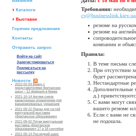
Даты:
с 18 мая по 8 и
Вакансии
Требования:
необходим
Каталоги
cv@businesslink.kiev.ua
Выставки
резюме на русско
Горячие предложения
резюме на англий
сопроводительно
Контакты
компании и объяс
Отправить запрос
Правила:
Войти на сайт
Зарегистрироваться
В теме письма сле
Подписаться на
При отсутствии х
рассылку
будет рассмотрена
Новости
Нестандартные ре
2022-02-03 Бранч с
представителями британских
Дополнительные м
школ – 12 февраля в Киеве
д.) приветствуютс
2021-10-14 Англия сняла
карантинные ограничения для
С вами могут свя
вакцинированных украинцев
вашего резюме ил
2021-09-22 Призы для гостей
виртуальной выставки
Если с вами не св
«Британское образование»
не подошла.
2021-09-02 Пятая виртуальная
выставка «Британское
образование» 17 и 18 сентября
2021-06-14 Последний шанс