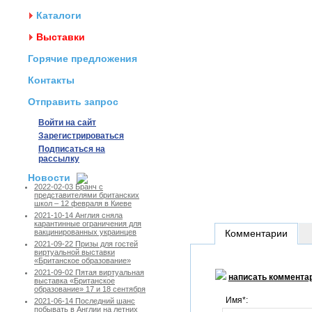
Каталоги
Выставки
Горячие предложения
Контакты
Отправить запрос
Войти на сайт
Зарегистрироваться
Подписаться на
рассылку
Новости
2022-02-03 Бранч с
представителями британских
школ – 12 февраля в Киеве
2021-10-14 Англия сняла
карантинные ограничения для
Комментарии
вакцинированных украинцев
2021-09-22 Призы для гостей
виртуальной выставки
«Британское образование»
2021-09-02 Пятая виртуальная
написать коммента
выставка «Британское
образование» 17 и 18 сентября
Имя*:
2021-06-14 Последний шанс
побывать в Англии на летних