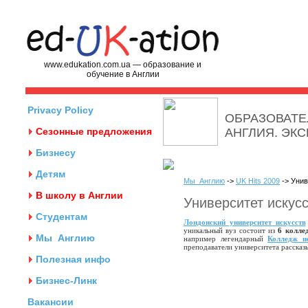
www.edukation.com.ua — образование и
обучение в Англии
Privacy Policy
ОБРАЗОВАТЕ
Сезонные предложения
АНГЛИЯ. ЭК
Бизнесу
Детям
Мы
Англию
->
UK Hits 2009
-> Унив
В школу в Англии
Университет искус
Студентам
Лондонский университет искусств
уникальный вуз состоит из
6 колле
Мы
Англию
например легендарный
Колледж и
преподаватели университета рассказ
Полезная инфо
Бизнес-Линк
Вакансии