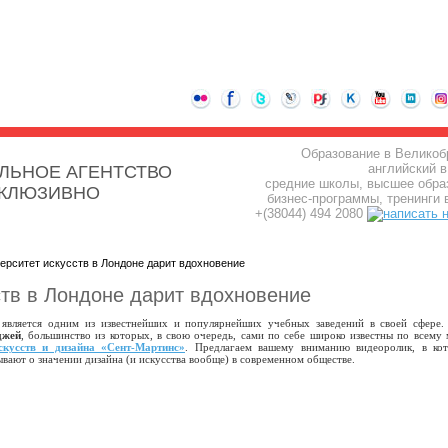
Образование в Великоб
английский в
ЛЬНОЕ АГЕНТСТВО
средние школы, высшее обра
СКЛЮЗИВНО
бизнес-программы, тренинги 
+(38044) 494 2080
ерситет искусств в Лондоне дарит вдохновение
ств в Лондоне дарит вдохновение
является одним из известнейших и популярнейших учебных заведений в своей сфере.
джей
, большинство из которых, в свою очередь, сами по себе широко известны по всему 
скусств и дизайна «Сент-Мартинс»
. Предлагаем вашему вниманию видеоролик, в ко
ывают о значении дизайна (и искусства вообще) в современном обществе.