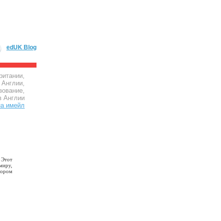
edUK Blog
ритании,
 Англии,
зование,
в Англии
 Этот
миру,
тором