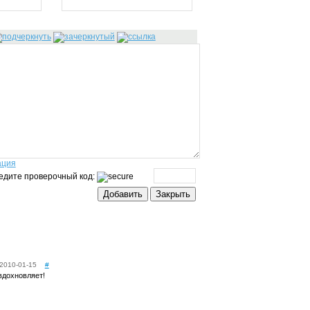
ация
едите проверочный код:
2010-01-15
#
вдохновляет!