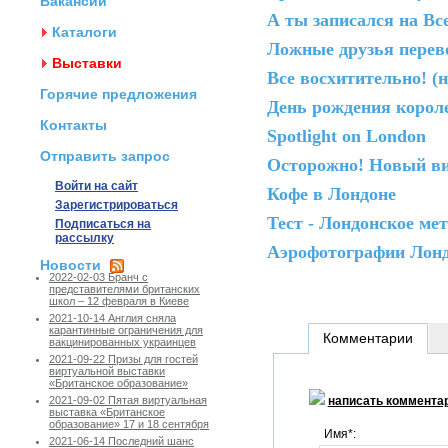
Вакансии
А ты записался на В
Каталоги
Ложные друзья перев
Выставки
Все восхитительно! (
Горячие предложения
День рождения корол
Контакты
Spotlight on London
Отправить запрос
Осторожно! Новый в
Войти на сайт
Кофе в Лондоне
Зарегистрироваться
Тест - Лондонское ме
Подписаться на
рассылку
Аэрофотографии Лон
Новости
2022-02-03 Бранч с
представителями британских
школ – 12 февраля в Киеве
2021-10-14 Англия сняла
карантинные ограничения для
Комментарии
вакцинированных украинцев
2021-09-22 Призы для гостей
виртуальной выставки
«Британское образование»
написать коммента
2021-09-02 Пятая виртуальная
выставка «Британское
образование» 17 и 18 сентября
Имя*:
2021-06-14 Последний шанс