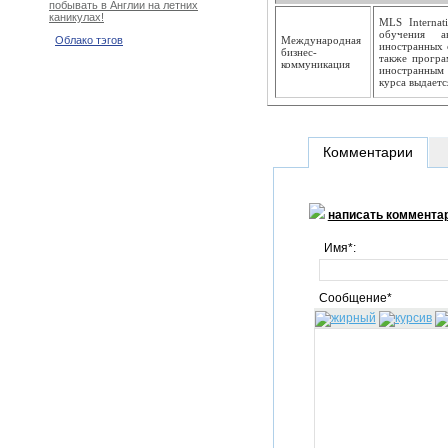
побывать в Англии на летних
каникулах!
MLS Internat
обучения а
Международная
Облако тэгов
иностранных 
бизнес-
также програ
коммуникация
иностранным
курса выдаетс
Комментарии
написать коммента
Имя*:
Сообщение*