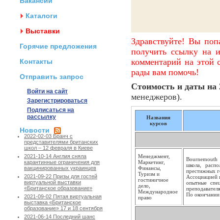
Вакансии
Каталоги
Выставки
Здравствуйте! Вы поп
Горячие предложения
получить ссылку на и
комментарий на этой с
Контакты
рады вам помочь!
Отправить запрос
Стоимость и даты на 2
Войти на сайт
менеджеров).
Зарегистрироваться
Подписаться на
рассылку
Названия
курсов
Новости
2022-02-03 Бранч с
представителями британских
школ – 12 февраля в Киеве
Менеджмент,
2021-10-14 Англия сняла
Bournemouth 
Маркетинг,
карантинные ограничения для
школа, расп
Финансы,
вакцинированных украинцев
престижных г
Туризм и
2021-09-22 Призы для гостей
Ассоциацией 
гостиничное
виртуальной выставки
опытные спе
дело,
«Британское образование»
преподавателя
Международное
По окончании 
2021-09-02 Пятая виртуальная
право
выставка «Британское
образование» 17 и 18 сентября
2021-06-14 Последний шанс