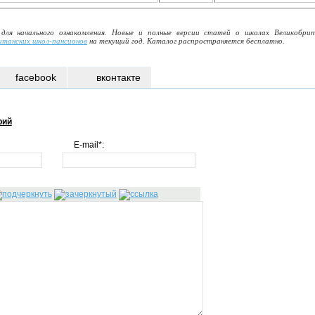
 для начального ознакомления. Новые и полные версии статей о школах Великобри
итанских школ-пансионов
на текущий год. Каталог распространяется бесплатно.
facebook
вконтакте
рий
E-mail*: