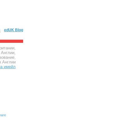
edUK Blog
ритании,
 Англии,
зование,
в Англии