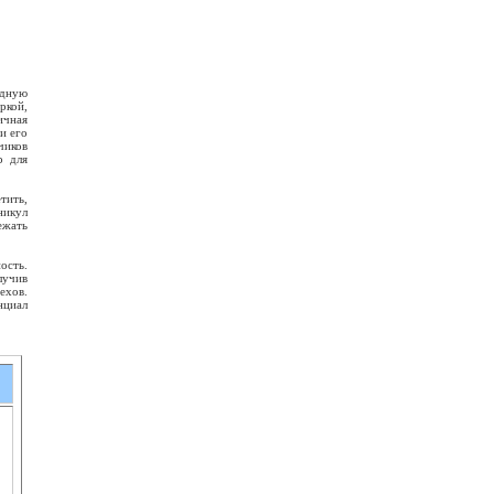
одную
ркой,
ичная
и его
чиков
р для
тить,
никул
ежать
ость.
лучив
ехов.
нциал