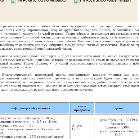
ла
расположена в зеленом районе на окраине Вулвергемптона. Этот город имеет превосх
находится между Бирмингемом, вторым крупнейшим городом Англии, и Валлийской ма
ей природной красоте и богатой истории. Таким образом, школьникам предоставлена отл
спектр оттенков британской жизни. Дневные ученики прибывают в школу из Вулвергемптона 
зных частей Великобритании, а также из-за рубежа. Наличие общих комнат отдыха для маль
пособствует непринужденному общению между всеми членами коллектива. Новый цент
о назвать средоточием бурной школьной жизни.
гемского международного аэропорта – дорога займет всего около 40 минут. Следует отме
программа для жителей пансиона, которые не разъезжаются по домам на время коротких ка
льный период. Таким образом, у их семей есть возможность сократить затраты и изб
дками туда и обратно.
 Вулвергемптонской королевской школы воспринимает каждого ученика как личн
 для жителей пансиона семейное окружение, в котором каждый будет счастлив и, по
ими навыками, необходимыми для жизни в современном мире, добьется значительных усп
со стороны преподавателей – все это помогает ученикам полностью раскрыть свой поте
й дает им возможность развить характер и лидерские качества.
виды
информация об учениках
цены
программ
аст учеников – от 6 недель до 18 лет,
цена обучения – £9149 в
ивание в пансионе – с 10,5 до 18 лет,
триместр,
чество учеников – 485,
A-level,
депозит – £3000,
ики, живущие в школе – 50% (в старшей
GCSE
регистрационный сбор –
е),
£100
транные ученики – 25% (в старшей школе)