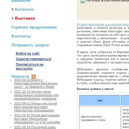
Вакансии
Каталоги
Выставки
Вулвергемптонская королевская шко
Горячие предложения
репутацию в области культуры и 
регионом, известным благодаря сво
возможность испытать на себе весь 
Контакты
окрестностей, а пансионные – из ра
и девочек обеих форм обучения с
Отправить запрос
старшеклассников (Sixth Form) можн
В школу легко добраться из Бирмин
Войти на сайт
что здесь проводится каникулярная 
Зарегистрироваться
в середине триместра или в пасха
неудобств, связанных с частыми поез
Подписаться на
рассылку
Небольшое, дружное сообщество
Администрация старается создать
Новости
академические знания вместе с общ
Небольшие классы, горячая забота 
2022-02-03 Бранч с
в учебе, а набор внеклассных заняти
представителями британских
школ – 12 февраля в Киеве
Базовые данные о школе
2021-10-14 Англия сняла
карантинные ограничения для
вакцинированных украинцев
тип
2021-09-22 Призы для гостей
виртуальной выставки
возр
«Британское образование»
прож
2021-09-02 Пятая виртуальная
школа-пансион
коли
выставка «Британское
смешанного типа
учен
образование» 17 и 18 сентября
школ
инос
2021-06-14 Последний шанс