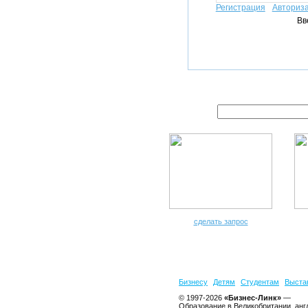
Регистрация
Авториз
Вв
сделать запрос
Бизнесу
Детям
Студентам
Выста
© 1997-2026
«Бизнес-Линк»
—
Образование в Великобритании, анг