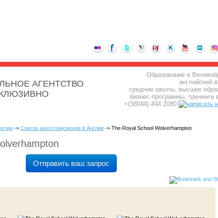
Образование в Великоб
английский в
ЛЬНОЕ АГЕНТСТВО
средние школы, высшее обра
СКЛЮЗИВНО
бизнес-программы, тренинги 
+(38044) 494 2080
нглии
->
Список школ-пансионов в Англии
-> The Royal School Wolverhampton
Wolverhampton
Отправить ваш запрос