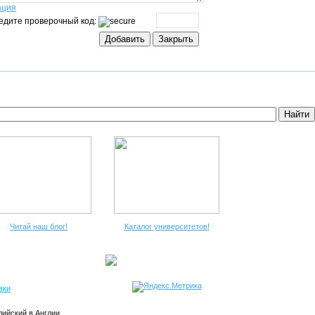
ация
едите проверочный код:
Читай наш блог!
Каталог университетов!
вки
лийский в Англии