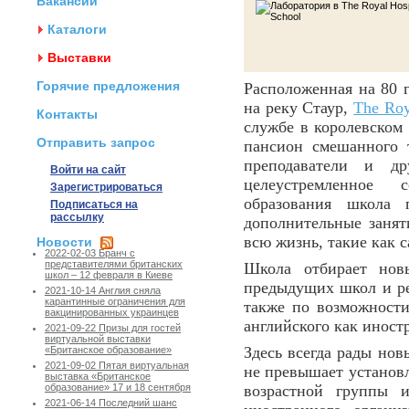
Вакансии
Каталоги
Выставки
Горячие предложения
Расположенная на 80 
на реку Стаур,
The Roy
Контакты
службе в королевском
Отправить запрос
пансион смешанного 
преподаватели и др
Войти на сайт
целеустремленное 
Зарегистрироваться
образования школа 
Подписаться на
рассылку
дополнительные занят
всю жизнь, такие как 
Новости
2022-02-03 Бранч с
представителями британских
Школа отбирает новы
школ – 12 февраля в Киеве
предыдущих школ и рез
2021-10-14 Англия сняла
карантинные ограничения для
также по возможности
вакцинированных украинцев
английского как иност
2021-09-22 Призы для гостей
виртуальной выставки
Здесь всегда рады нов
«Британское образование»
2021-09-02 Пятая виртуальная
не превышает установ
выставка «Британское
возрастной группы и
образование» 17 и 18 сентября
2021-06-14 Последний шанс