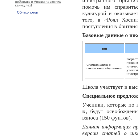
иностранного органи
побывать в Англии на летних
каникулах!
помочь им справить
культурой и оказывае
Облако тэгов
того, в «Роял Хоспи
поступления в британс
Базовые данные о шк
тип
возраст
прожива
старшая школа с
количес
совместным обучением
ученик
иностр
Школа участвует в вы
Специальное предлож
Ученики, которые по 
г.
, будут освобожден
взноса (150 фунтов).
Данная информация пр
версии статей о шк