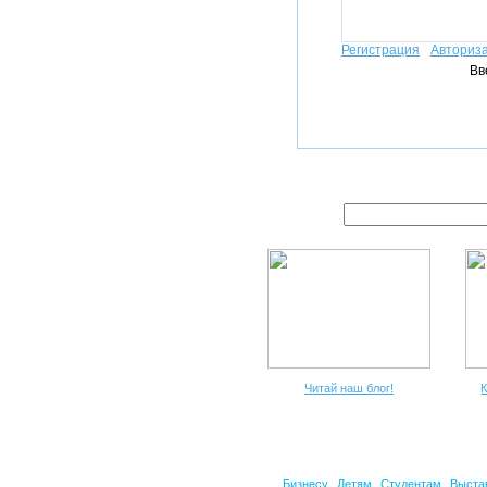
Регистрация
Авториз
Вв
Читай наш блог!
К
Бизнесу
Детям
Студентам
Выста