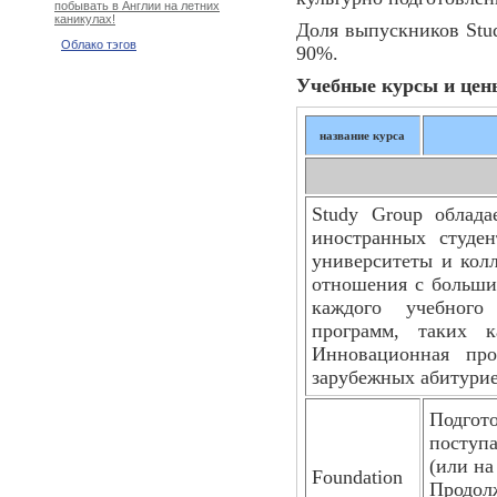
побывать в Англии на летних
каникулах!
Доля выпускников Stud
Облако тэгов
90%.
Учебные курсы и цен
название курса
Study Group облад
иностранных студен
университеты и кол
отношения с большим
каждого учебного
программ, таких ка
Инновационная про
зарубежных абитурие
Подгото
поступ
(или на
Foundation
Продолж