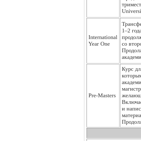
тримест
Universi
Трансфе
1–2 год
International
продолж
Year One
со втор
Продолж
академи
Курс дл
которым
академи
магистр
Pre-Masters
желающ
Включа
и напис
материа
Продолж