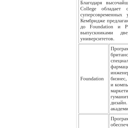
Благодаря высочайш
College обладает
суперсовременных 
Кембридже предлагаю
до Foundation и P
выпускниками дв
университетов.
Програ
британс
специал
фармаце
инжене
Foundation
бизнес
и компь
маркети
гумани
дизайн.
академи
Програм
обеспеч