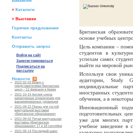
Вакансии
Каталоги
Выставки
Горячие предложения
Британская образоват
Контакты
основе учебных центро
Цель компании – помог
Отправить запрос
студентов в культур
Войти на сайт
успехам самих студент
Зарегистрироваться
выйти на мировой рын
Подписаться на
рассылку
Используя свои уника
Новости
аудитории, Study 
2022-02-03 Бранч с
индивидуальные пар
представителями британских
школ – 12 февраля в Киеве
иностранных студенто
2021-10-14 Англия сняла
обучения, а в некотор
карантинные ограничения для
вакцинированных украинцев
Инновационный подхо
2021-09-22 Призы для гостей
виртуальной выставки
подготовительных цен
«Британское образование»
уже для многих парт
2021-09-02 Пятая виртуальная
выставка «Британское
учебное заведение в с
образование» 17 и 18 сентября
2021-06-14 Последний шанс
культурно подготовле