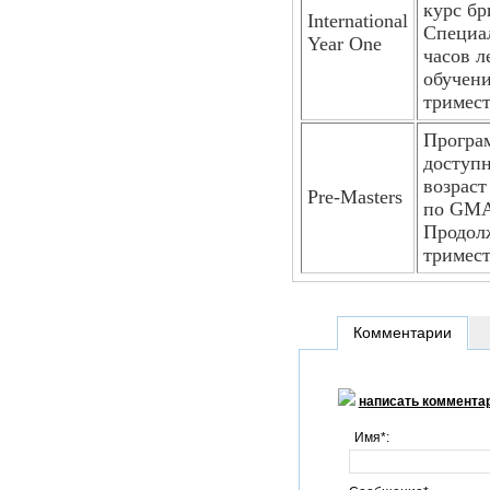
курс бр
International
Специал
Year One
часов л
обучени
тримест
Програм
доступ
возраст
Pre-Masters
по GMA
Продолж
тримест
Комментарии
написать коммента
Имя*: