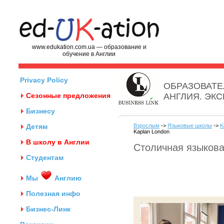
www.edukation.com.ua — образование и
обучение в Англии
Privacy Policy
ОБРАЗОВАТЕ
Сезонные предложения
АНГЛИЯ. ЭК
Бизнесу
Детям
Взрослым
->
Языковые школы
->
K
Kaplan London
В школу в Англии
Столичная языкова
Студентам
Мы
Англию
Полезная инфо
Бизнес-Линк