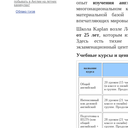
опыт
изучения анг
побывать в Англии на летних
каникулах!
многонациональном 
Облако тэгов
материальной базой
впечатляющих мировых 
Школа Kaplan возле Л
от 25 лет
, которым я
Здесь есть тихие 
экзаменационный цент
Учебные курсы и цены
название
курса
20 уроков (15 ча
Общий
(в классе и онла
английский
в группе. Продо
Интенсивный
28 уроков (21 ча
или деловой
классе и онлайн)
английский
группе. Продолж
Подготовка к
IELTS (или
28 уроков (21 ча
общий
классе и онлайн)
английский +
группе. Продолж