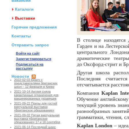
Вакансии
Каталоги
Выставки
Горячие предложения
Контакты
В столице находятся
Отправить запрос
Гарден и на Лестерско
центрального Лондона
Войти на сайт
драматические теат
Зарегистрироваться
до Оксфорд-стрит и Бр
Подписаться на
рассылку
Другая школа распол
Новости
Последняя считаетс
2022-02-03 Бранч с
представителями британских
отсчитывается расстоя
школ – 12 февраля в Киеве
2021-10-14 Англия сняла
Компания
Kaplan Inte
карантинные ограничения для
Обучение английскому 
вакцинированных украинцев
2021-09-22 Призы для гостей
текущий уровень знан
виртуальной выставки
разнообразных занятий
«Британское образование»
2021-09-02 Пятая виртуальная
грамматики, чтения, с
выставка «Британское
образование» 17 и 18 сентября
Kaplan London
– идеа
2021-06-14 Последний шанс