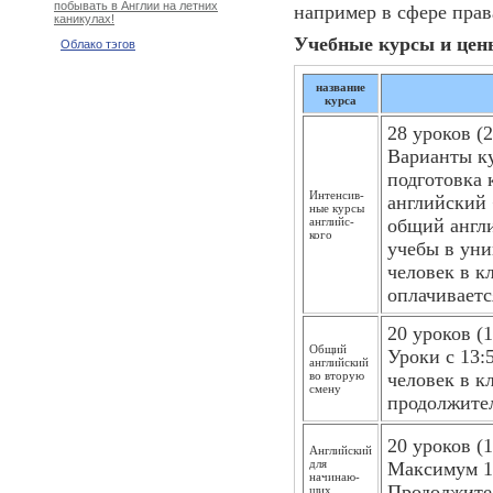
побывать в Англии на летних
например в сфере прав
каникулах!
Учебные курсы и цены
Облако тэгов
название
курса
28 уроков (
Варианты к
подготовка 
Интенсив­
английский 
ные курсы
английс­
общий англи
кого
учебы в уни
человек в к
оплачиваетс
20 уроков (
Общий
Уроки с 13:
английский
во вторую
человек в к
смену
продолжител
20 уроков (
Английский
для
Максимум 12
начинаю­
Продолжител
щих