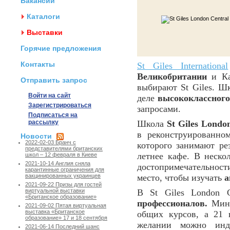
Вакансии
Каталоги
Выставки
Горячие предложения
Контакты
St Giles International
Великобритании
и Ка
Отправить запрос
выбирают St Giles. Шк
Войти на сайт
деле
высококлассного
Зарегистрироваться
запросами.
Подписаться на
рассылку
Школа
St Giles Londo
в реконструированно
Новости
2022-02-03 Бранч с
которого занимают ре
представителями британских
летнее кафе. В неско
школ – 12 февраля в Киеве
2021-10-14 Англия сняла
достопримечательности
карантинные ограничения для
место, чтобы изучать
а
вакцинированных украинцев
2021-09-22 Призы для гостей
В St Giles London 
виртуальной выставки
«Британское образование»
профессионалов.
Мини
2021-09-02 Пятая виртуальная
выставка «Британское
общих курсов, а 21 
образование» 17 и 18 сентября
желании можно инд
2021-06-14 Последний шанс