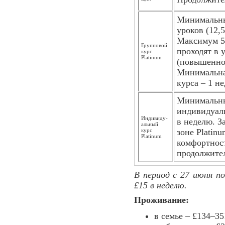
Минимальный
уроков (12,5
Максимум 5 
Групповой
проходят в 
курс
Platinum
(повышенно
Минимальна
курса – 1 не
Минимальный
индивидуаль
Индивиду­
в неделю. З
альный
курс
зоне Platin
Platinum
комфортнос
продолжител
В период с 27 июня по
£15 в неделю.
Проживание:
в семье – £134–35