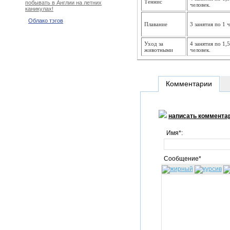
Теннис
побывать в Англии на летних
человек.
каникулах!
Облако тэгов
Плавание
3 занятия по 1 
Уход за
4 занятия по 1,
животными
человек.
Комментарии
написать коммента
Имя*:
Сообщение*