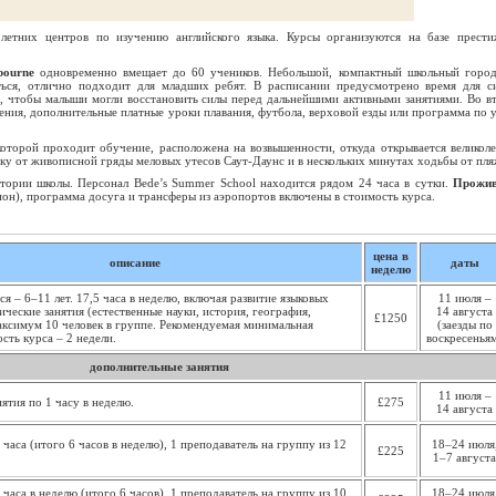
летних центров по изучению английского языка. Курсы организуются на базе прест
bourne
одновременно вмещает до 60 учеников. Небольшой, компактный школьный город
ться, отлично подходит для младших ребят. В расписании предусмотрено время для с
, чтобы малыши могли восстановить силы перед дальнейшими активными занятиями. Во в
чения, дополнительные платные уроки плавания, футбола, верховой езды или программа по 
 которой проходит обучение, расположена на возвышенности, откуда открывается великол
ку от живописной гряды меловых утесов Саут-Даунс и в нескольких минутах ходьбы от пля
тории школы. Персонал Bede’s Summer School находится рядом 24 часа в сутки.
Прожив
ион), программа досуга и трансферы из аэропортов включены в стоимость курса.
цена в
описание
даты
неделю
я – 6–11 лет. 17,5 часа в неделю, включая развитие языковых
11 июля –
ические занятия (естественные науки, история, география,
14 августа
£1250
аксимум 10 человек в группе. Рекомендуемая минимальная
(заезды по
сть курса – 2 недели.
воскресенья
дополнительные занятия
11 июля –
ятия по 1 часу в неделю.
£275
14 августа
5 часа (итого 6 часов в неделю), 1 преподаватель на группу из 12
18–24 июля
£225
1–7 августа
5 часа в неделю (итого 6 часов), 1 преподаватель на группу из 10
18–24 июля