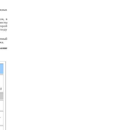
ижных
ок, в
иесты
торой
уходу
епный
жа.
ание
м)
,
,