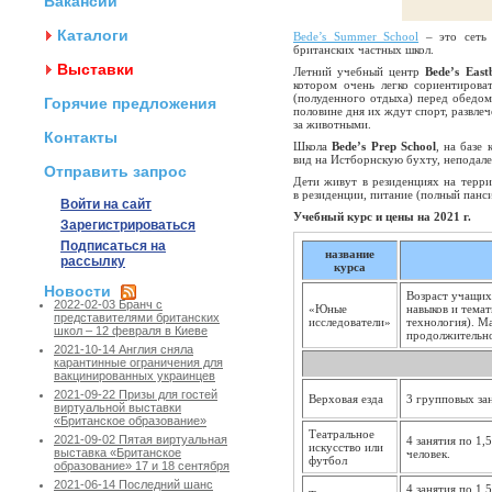
Вакансии
Каталоги
Bede’s Summer School
– это сеть 
британских частных школ.
Выставки
Летний учебный центр
Bede’s East
котором очень легко сориентирова
(полуденного отдыха) перед обедом
Горячие предложения
половине дня их ждут спорт, развле
за животными.
Контакты
Школа
Bede’s Prep School
, на базе
вид на Истборнскую бухту, неподале
Отправить запрос
Дети живут в резиденциях на терри
в резиденции, питание (полный панс
Войти на сайт
Учебный курс и цены на 2021 г.
Зарегистрироваться
Подписаться на
название
рассылку
курса
Новости
Возраст учащихс
2022-02-03 Бранч с
«Юные
навыков и темат
представителями британских
исследователи»
технология). М
школ – 12 февраля в Киеве
продолжительно
2021-10-14 Англия сняла
карантинные ограничения для
вакцинированных украинцев
2021-09-22 Призы для гостей
Верховая езда
3 групповых зан
виртуальной выставки
«Британское образование»
Театральное
2021-09-02 Пятая виртуальная
4 занятия по 1,
искусство или
выставка «Британское
человек.
футбол
образование» 17 и 18 сентября
2021-06-14 Последний шанс
4 занятия по 1,