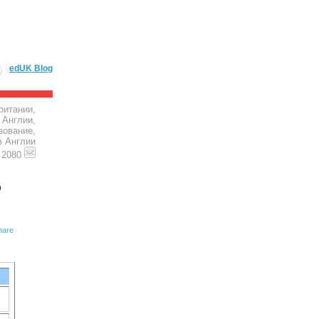
edUK Blog
ритании,
 Англии,
зование,
в Англии
4 2080
)