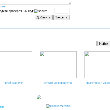
ация
едите проверочный код:
Читай наш блог!
Каталог университетов!
Подготовка к унив
вки