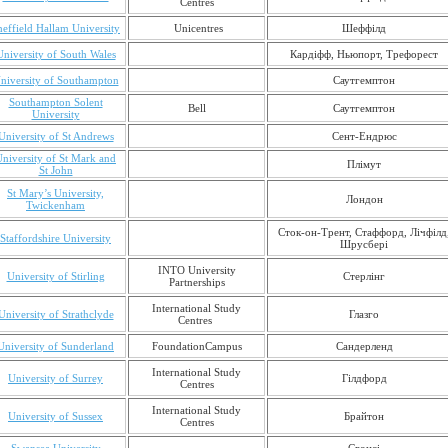
Centres
heffield Hallam University
Unicentres
Шеффілд
University of South Wales
Кардіфф, Ньюпорт, Трефорест
niversity of Southampton
Саутгемптон
Southampton Solent
Bell
Саутгемптон
University
University of St Andrews
Сент-Ендрюс
niversity of St Mark and
Плімут
St John
St Mary’s University,
Лондон
Twickenham
Сток-он-Трент, Стаффорд, Лічфілд
Staffordshire University
Шрусбері
INTO University
University of Stirling
Стерлінг
Partnerships
International Study
University of Strathclyde
Глазго
Centres
University of Sunderland
FoundationCampus
Сандерленд
International Study
University of Surrey
Гілдфорд
Centres
International Study
University of Sussex
Брайтон
Centres