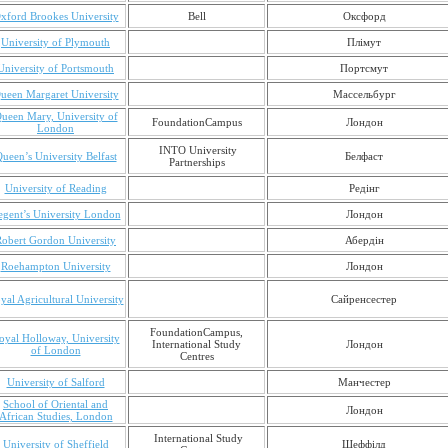
xford Brookes University
Bell
Оксфорд
University of Plymouth
Плімут
University of Portsmouth
Портсмут
ueen Margaret University
Массельбург
ueen Mary, University of
FoundationCampus
Лондон
London
INTO University
ueen’s University Belfast
Белфаст
Partnerships
University of Reading
Редінг
egent’s University London
Лондон
Robert Gordon University
Абердін
Roehampton University
Лондон
yal Agricultural University
Сайренсестер
FoundationCampus,
oyal Holloway, University
International Study
Лондон
of London
Centres
University of Salford
Манчестер
School of Oriental and
Лондон
African Studies, London
International Study
University of Sheffield
Шеффілд