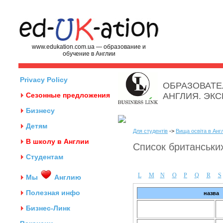
www.edukation.com.ua — образование и
обучение в Англии
Privacy Policy
ОБРАЗОВАТЕ
Сезонные предложения
АНГЛИЯ. ЭК
Бизнесу
Детям
Для студентів
->
Вища освіта в Англ
В школу в Англии
Список британських
Студентам
L
M
N
O
P
Q
R
S
Мы
Англию
Полезная инфо
назва
Бизнес-Линк