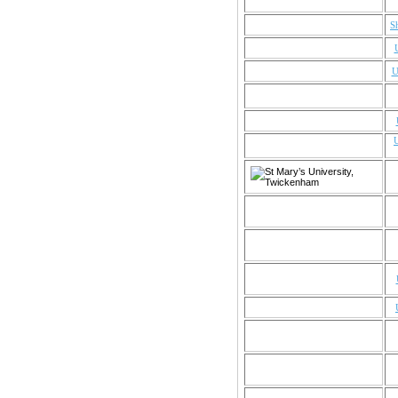
S
U
U