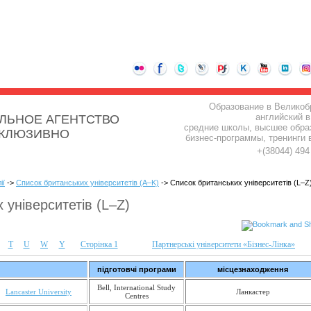
Образование в Великоб
английский в
ЛЬНОЕ АГЕНТСТВО
средние школы, высшее обра
СКЛЮЗИВНО
бизнес-программы, тренинги 
+(38044) 49
ії
->
Список британських університетів (A–K)
-> Список британських університетів (L–Z
 університетів (L–Z)
T
U
W
Y
Сторінка 1
Партнерські університети «Бізнес-Лінка»
підготовчі програми
місцезнаходження
Bell, International Study
Lancaster University
Ланкастер
Centres