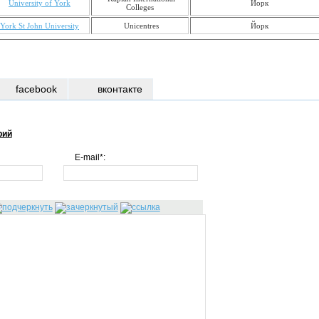
University of York
Йорк
Colleges
York St John University
Unicentres
Йорк
facebook
вконтакте
рий
E-mail*: