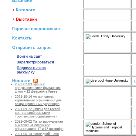
Вакансии
Каталоги
Выставки
Горячие предложения
Контакты
Отправить запрос
Войти на сайт
Зарегистрироваться
Подписаться на
рассылку
Новости
L
2022-02-03 Бранч с
представителями британских
школ – 12 февраля в Киеве
2021-10-14 Англия сняла
карантинные ограничения для
вакцинированных украинцев
2021-09-22 Призы для гостей
виртуальной выставки
«Британское образование»
2021-09-02 Пятая виртуальная
выставка «Британское
L
образование» 17 и 18 сентября
2021-06-14 Последний шанс