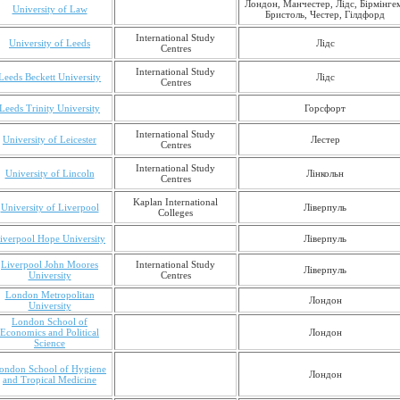
Лондон, Манчестер, Лідс, Бірмінге
University of Law
Бристоль, Честер, Гілдфорд
International Study
University of Leeds
Лідс
Centres
International Study
Leeds Beckett University
Лідс
Centres
Leeds Trinity University
Горсфорт
International Study
University of Leicester
Лестер
Centres
International Study
University of Lincoln
Лінкольн
Centres
Kaplan International
University of Liverpool
Ліверпуль
Colleges
iverpool Hope University
Ліверпуль
Liverpool John Moores
International Study
Ліверпуль
University
Centres
London Metropolitan
Лондон
University
London School of
Economics and Political
Лондон
Science
ondon School of Hygiene
Лондон
and Tropical Medicine