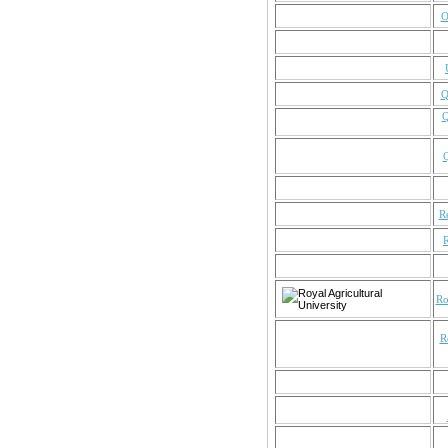
O
Q
Q
Q
R
Ro
R