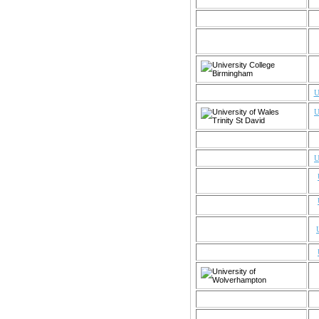
U
U
U