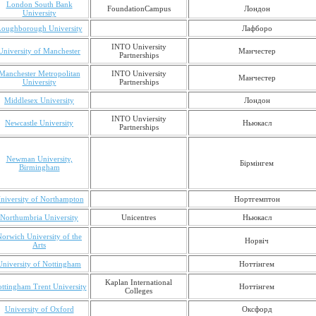
London South Bank
FoundationCampus
Лондон
University
oughborough University
Лафборо
INTO University
University of Manchester
Манчестер
Partnerships
Manchester Metropolitan
INTO University
Манчестер
University
Partnerships
Middlesex University
Лондон
INTO Unviersity
Newcastle University
Ньюкасл
Partnerships
Newman University,
Бірмінгем
Birmingham
niversity of Northampton
Нортгемптон
Northumbria University
Unicentres
Ньюкасл
orwich University of the
Норвіч
Arts
University of Nottingham
Ноттінгем
Kaplan International
ttingham Trent University
Ноттінгем
Colleges
University of Oxford
Оксфорд