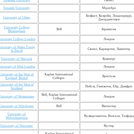
Swansea University
Свонсі
Teesside University
Мідлсбро
Белфаст, Колрейн, Лондондеррі,
University of Ulster
Джорданстаун
University College
Bell
Бірмінгем
Birmingham
niversity College London
Лондон
niversity of Wales Trinity
Свонсі, Кармартен, Лампетер
St David
University of Warwick
Ковентрі
niversity of West London
Лондон
University of the West of
Kaplan International
Бристоль
England, Bristol
Colleges
University of the West of
Пейслі, Гамільтон, Ейр, Дамфріс
Scotland
Bell, Kaplan International
University of Westminster
Лондон
Colleges
University of Winchester
Bell
Вінчестер
University of
Вулвергемптон, Волсолл, Телфорд
Wolverhampton
University of Worcester
Вустер
Kaplan International