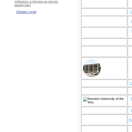
побывать в Англии на летних
каникулах!
L
Облако тэгов
U
N
No