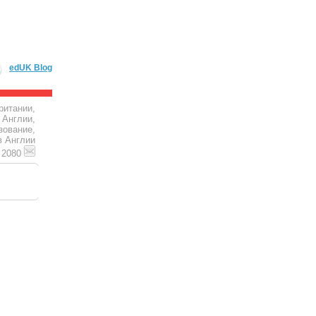
edUK Blog
ритании,
 Англии,
зование,
в Англии
4 2080