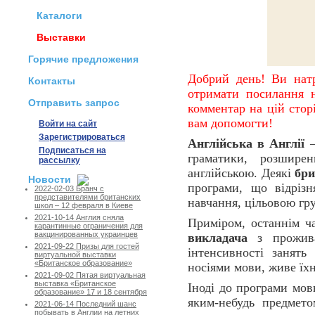
Каталоги
Выставки
Горячие предложения
Добрий день! Ви натр
Контакты
отримати посилання н
Отправить запрос
комментар на цій сторі
вам допомогти!
Войти на сайт
Зарегистрироваться
Англійська в Англії
–
Подписаться на
граматики, розшире
рассылку
англійською. Деякі
бри
Новости
програми, що відріз
2022-02-03 Бранч с
представителями британских
навчання, цільовою гр
школ – 12 февраля в Киеве
2021-10-14 Англия сняла
Приміром, останнім ч
карантинные ограничения для
вакцинированных украинцев
викладача
з прожива
2021-09-22 Призы для гостей
інтенсивності занять
виртуальной выставки
«Британское образование»
носіями мови, живе їхн
2021-09-02 Пятая виртуальная
выставка «Британское
Іноді до програми мо
образование» 17 и 18 сентября
яким-небудь предметом
2021-06-14 Последний шанс
побывать в Англии на летних