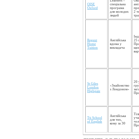
Learners –
Окс
OISE
спеціальна
анг
Oxford
програма
про
для молодих
2 т
людей
тра
Інд
Regent
Англійська
25 
Home
вдома у
Про
Tuition
викладача
щон
вар
20 
St Giles
«Знайомство
гру
London
з Лондоном»
заг
Highgate
Про
Тіл
Англійська
Tti School
учн
для тих,
of English
чол
кому за 30
Про