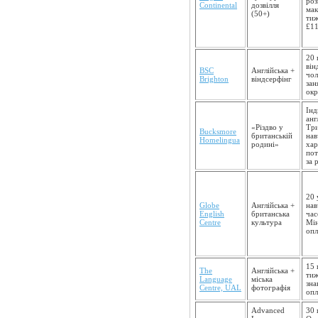
роз
Continental
дозвілля
мак
(50+)
тиж
£11
20 
він
BSC
Англійська +
чол
Brighton
віндсерфінг
зан
окр
Інд
анг
«Різдво у
Три
Bucksmore
британській
нав
Homelingua
родині»
хар
пот
за 
20 
Globe
Англійська +
нав
English
британська
час
Centre
культура
Мін
опл
15 
The
Англійська +
тиж
Language
міська
зна
Centre, UAL
фотографія
опл
Advanced
30 