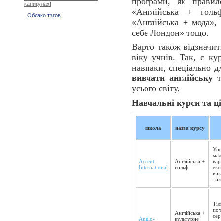
програми, як прави
каникулах!
«Англійська + голь
Облако тэгов
«Англійська + мода»,
себе Лондон» тощо.
Варто також відзначит
віку учнів. Так, є ку
навпаки, спеціально д
вивчати англійську
т
усього світу.
Навчальні курси та ці
школа
назва курсу
Уро
мал
Accent
Англійська +
вар
International
гольф
екс
вик
тиж
Тіл
поч
Англійська +
сер
Anglo-
культурне