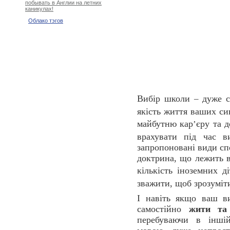
побывать в Англии на летних
каникулах!
Облако тэгов
Вибір школи
дуже с
–
якість життя ваших си
майбутню кар
єру та 
’
врахувати під час 
запропоновані види сп
доктрина, що лежить в
кількість іноземних д
зважити, щоб зрозуміт
І навіть якщо ваш в
самостійно
жити та
перебуваючи в іншій