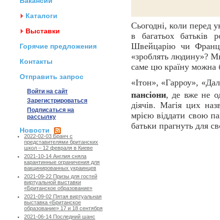
Вакансии
Каталоги
Сьогодні, коли перед у
Выставки
в багатьох батьків р
Швейцарію чи Францію
Горячие предложения
«зроблять людину»? М
Контакты
саме цю країну можна 
Отправить запрос
«Ітон», «Гарроу», «Да
Войти на сайт
пансіони
, де вже не 
Зарегистрироваться
діячів. Магія цих наз
Подписаться на
мрією віддати свою пам
рассылку
батьки прагнуть для с
Новости
2022-02-03 Бранч с
представителями британских
школ – 12 февраля в Киеве
2021-10-14 Англия сняла
карантинные ограничения для
вакцинированных украинцев
2021-09-22 Призы для гостей
виртуальной выставки
«Британское образование»
2021-09-02 Пятая виртуальная
выставка «Британское
образование» 17 и 18 сентября
2021-06-14 Последний шанс