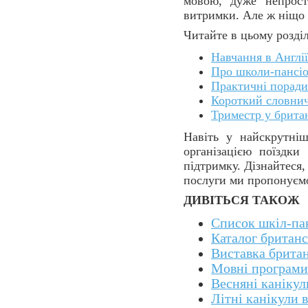
мовою, дуже непрост
витримки. Але ж ніщо ц
Читайте в цьому розділ
Навчання в Англії
Про школи-пансіо
Практичні порад
Короткий словни
Триместр у брита
Навіть у найскрутніш
організацією поїздки
підтримку. Дізнайтеся
послуги ми пропонує
ДИВІТЬСЯ ТАКОЖ
Список шкіл-па
Каталог британс
Виставка британ
Мовні програми 
Весняні канікул
Літні канікули в