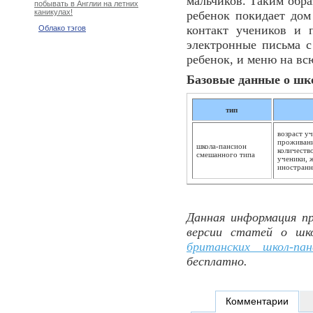
мальчиков. Таким обра
побывать в Англии на летних
каникулах!
ребенок покидает до
контакт учеников и 
Облако тэгов
электронные письма с
ребенок, и меню на вс
Базовые данные о шк
тип
возраст уч
проживание
школа-пансион
количеств
смешанного типа
ученики, 
иностранн
Данная информация пр
версии статей о шк
британских школ-пан
бесплатно.
Комментарии