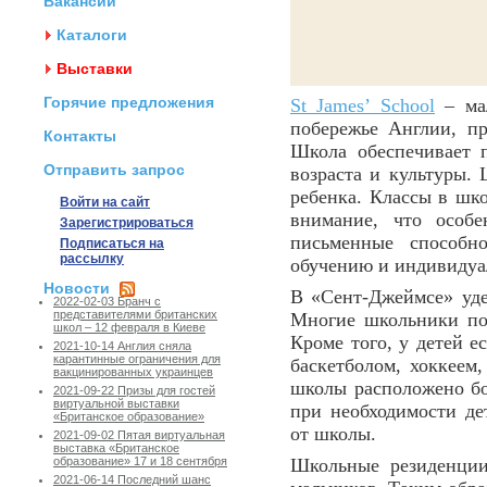
Вакансии
Каталоги
Выставки
Горячие предложения
St James’ School
– мал
побережье Англии, пр
Контакты
Школа обеспечивает п
Отправить запрос
возраста и культуры.
ребенка. Классы в шк
Войти на сайт
внимание, что особ
Зарегистрироваться
письменные способн
Подписаться на
рассылку
обучению и индивидуа
Новости
В «Сент-Джеймсе» уде
2022-02-03 Бранч с
представителями британских
Многие школьники пою
школ – 12 февраля в Киеве
Кроме того, у детей е
2021-10-14 Англия сняла
карантинные ограничения для
баскетболом, хоккеем
вакцинированных украинцев
школы расположено б
2021-09-22 Призы для гостей
виртуальной выставки
при необходимости де
«Британское образование»
от школы.
2021-09-02 Пятая виртуальная
выставка «Британское
Школьные резиденции
образование» 17 и 18 сентября
2021-06-14 Последний шанс