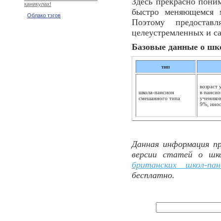
Здесь прекрасно поним
каникулах!
быстро меняющемся м
Облако тэгов
Поэтому предостав
целеустремленных и с
Базовые данные о шк
тип
возраст 
школа-пансион
в пансио
смешанного типа
ученико
9%, ино
Данная информация пр
версии статей о шк
британских школ-пан
бесплатно.