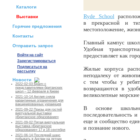
Каталоги
Ryde School
располож
Выставки
в прекрасной и тих
Горячие предложения
местоположение, жизнь
Контакты
Главный кампус школы
Отправить запрос
Удобная транспортн
предоставляет как гор
Войти на сайт
Зарегистрироваться
Подписаться на
Жилые корпуса расп
рассылку
неподалеку от живоп
Новости
с тем чтобы у ребят
2022-02-03 Бранч с
возвращаются в удоб
представителями британских
школ – 12 февраля в Киеве
великолепные морские
2021-10-14 Англия сняла
карантинные ограничения для
вакцинированных украинцев
В основе школьно
2021-09-22 Призы для гостей
виртуальной выставки
последовательность и
«Британское образование»
еще и сообщество един
2021-09-02 Пятая виртуальная
выставка «Британское
и познание нового.
образование» 17 и 18 сентября
2021-06-14 Последний шанс
побывать в Англии на летних