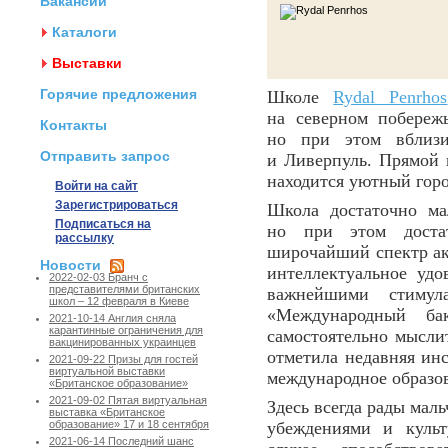
Вакансии
Каталоги
Выставки
Горячие предложения
Школе
Rydal Penrhos
на северном побереж
Контакты
но при этом вблизи
Отправить запрос
и Ливерпуль. Прямой 
находится уютный гор
Войти на сайт
Зарегистрироваться
Школа достаточно ма
Подписаться на
но при этом доста
рассылку
широчайший спектр ак
Новости
интеллектуальное уд
2022-02-03 Бранч с
представителями британских
важнейшими стиму
школ – 12 февраля в Киеве
«Международный ба
2021-10-14 Англия сняла
карантинные ограничения для
самостоятельно мыслит
вакцинированных украинцев
отметила недавняя инс
2021-09-22 Призы для гостей
виртуальной выставки
международное образо
«Британское образование»
2021-09-02 Пятая виртуальная
Здесь всегда рады мал
выставка «Британское
убеждениями и куль
образование» 17 и 18 сентября
2021-06-14 Последний шанс