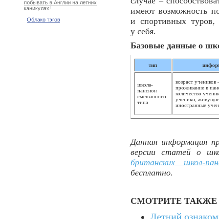
случае – способствов
побывать в Англии на летних
каникулах!
имеют возможность по
и спортивных туров,
Облако тэгов
у себя.
Базовые данные о шк
тип
инфор
возраст учеников –
школа-
проживание в панс
пансион
количество ученик
смешанного
ученики, живущие
типа
иностранные учен
Данная информация пр
версии статей о шк
британских школ-пан
бесплатно.
СМОТРИТЕ ТАКЖЕ
Летний ознакоми