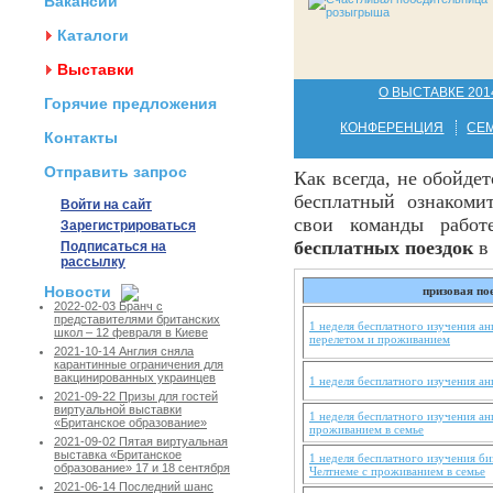
Вакансии
Каталоги
Выставки
О ВЫСТАВКЕ 201
Горячие предложения
КОНФЕРЕНЦИЯ
СЕ
Контакты
Отправить запрос
Как всегда, не обойде
бесплатный ознаком
Войти на сайт
свои команды работ
Зарегистрироваться
бесплатных поездок
в 
Подписаться на
рассылку
Новости
призовая по
2022-02-03 Бранч с
представителями британских
1 неделя бесплатного изучения ан
школ – 12 февраля в Киеве
перелетом и проживанием
2021-10-14 Англия сняла
карантинные ограничения для
вакцинированных украинцев
1 неделя бесплатного изучения ан
2021-09-22 Призы для гостей
виртуальной выставки
1 неделя бесплатного изучения ан
«Британское образование»
проживанием в семье
2021-09-02 Пятая виртуальная
выставка «Британское
1 неделя бесплатного изучения би
образование» 17 и 18 сентября
Челтнеме с проживанием в семье
2021-06-14 Последний шанс