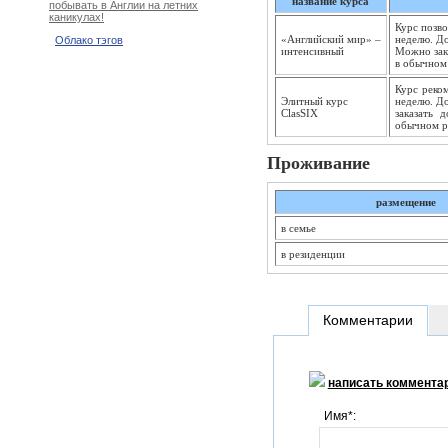
название курса
побывать в Англии на летних
каникулах!
Курс позво
«Английский мир» –
неделю. До
Облако тэгов
интенсивный
Можно зак
в обычном
Курс реком
Элитный курс
неделю. Д
ClasSIX
заказать 
обычном р
Проживание
размещение
в семье
в резиденции
Комментарии
написать коммента
Имя*: