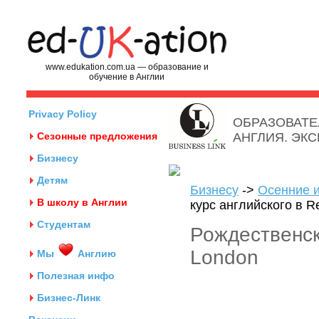
www.edukation.com.ua — образование и
обучение в Англии
Privacy Policy
ОБРАЗОВАТЕ
Сезонные предложения
АНГЛИЯ. ЭК
Бизнесу
Детям
Бизнесу
->
Осенние 
В школу в Англии
курс английского в R
Студентам
Рождественск
London
Мы
Англию
Полезная инфо
Бизнес-Линк