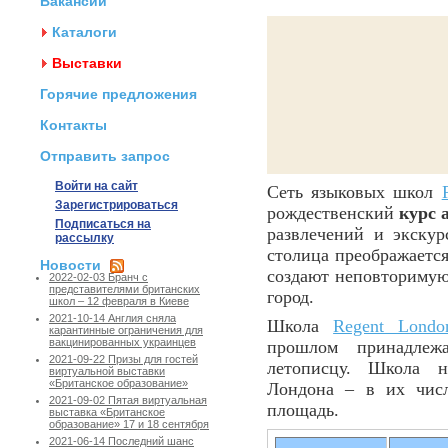
Вакансии
Каталоги
Выставки
Горячие предложения
Контакты
Отправить запрос
Войти на сайт
Сеть языковых школ
Зарегистрироваться
рождественский
курс 
Подписаться на
развлечений и экскур
рассылку
столица преображается
Новости
создают неповторимую 
2022-02-03 Бранч с
представителями британских
город.
школ – 12 февраля в Киеве
2021-10-14 Англия сняла
Школа
Regent Londo
карантинные ограничения для
вакцинированных украинцев
прошлом принадлеж
2021-09-22 Призы для гостей
летописцу. Школа н
виртуальной выставки
«Британское образование»
Лондона – в их числ
2021-09-02 Пятая виртуальная
площадь.
выставка «Британское
образование» 17 и 18 сентября
2021-06-14 Последний шанс