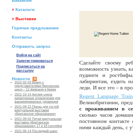
Вакансии
Каталоги
Выставки
Горячие предложения
Контакты
Отправить запрос
Войти на сайт
Зарегистрироваться
Сделайте своему ре
Подписаться на
возможность узнать, к
рассылку
пудинги и ростбифы
Новости
лабиринтам, ездить н
2022-02-03 Бранч с
представителями британских
леди. И все это – в пр
школ – 12 февраля в Киеве
2021-10-14 Англия сняла
Regent Language Train
карантинные ограничения для
Великобритании, пред
вакцинированных украинцев
2021-09-22 Призы для гостей
с проживанием в се
виртуальной выставки
сколько часов домашн
«Британское образование»
2021-09-02 Пятая виртуальная
постоянном контакте 
выставка «Британское
образование» 17 и 18 сентября
ними каждый день, с ут
2021-06-14 Последний шанс