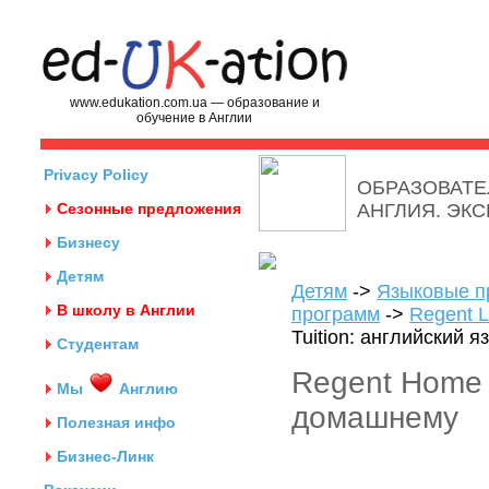
www.edukation.com.ua — образование и
обучение в Англии
Privacy Policy
ОБРАЗОВАТЕ
Сезонные предложения
АНГЛИЯ. ЭК
Бизнесу
Детям
Детям
->
Языковые п
В школу в Англии
программ
->
Regent L
Tuition: английский 
Студентам
Regent Home T
Мы
Англию
домашнему
Полезная инфо
Бизнес-Линк