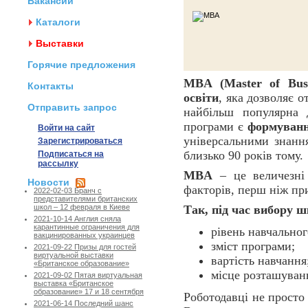
Вакансии
Каталоги
Выставки
Горячие предложения
MBA (Master of Busin
Контакты
освіти
, яка дозволяє о
Отправить запрос
найбільш популярна 
програми є
формуванн
Войти на сайт
універсальними знанн
Зарегистрироваться
близько 90 років тому.
Подписаться на
рассылку
MBA
– це величезні 
Новости
факторів, перш ніж пр
2022-02-03 Бранч с
представителями британских
Так, під час вибору 
школ – 12 февраля в Киеве
2021-10-14 Англия сняла
карантинные ограничения для
рівень навчальног
вакцинированных украинцев
зміст програми;
2021-09-22 Призы для гостей
виртуальной выставки
вартість навчання
«Британское образование»
місце розташуван
2021-09-02 Пятая виртуальная
выставка «Британское
образование» 17 и 18 сентября
Роботодавці не просто 
2021-06-14 Последний шанс