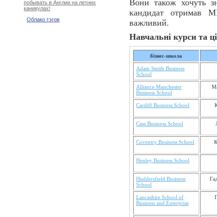
Вони також хочуть зн
побывать в Англии на летних
каникулах!
кандидат отримав MB
Облако тэгов
важливий.
Навчальні курси та ці
бізнес-школа
Adam Smith Business
School
Alliance Manchester
М
Business School
Cardiff Business School
Cass Business School
Coventry Business School
К
Henley Business School
Huddersfield Business
Га
School
Lancashire School of
Business and Enterprise