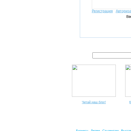
Регистрация
Авториз
Вв
Читай наш блог!
К
Бизнесу
Детям
Студентам
Выста