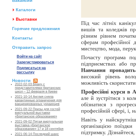
Вакансии
Каталоги
Выставки
Під час літніх каніку
Горячие предложения
вишів та коледжів п
різним рівнем початк
Контакты
сферам професійної д
Отправить запрос
мистецтво, мода, перу
Войти на сайт
Почасту програма по
Зарегистрироваться
підприємствах або пр
Подписаться на
Навчання провадить
рассылку
високий рівень воло
Новости
можливість скористати
2022-02-03 Бранч с
представителями британских
Професійні курси в А
школ – 12 февраля в Киеве
2021-10-14 Англия сняла
але й зустрітися з кол
карантинные ограничения для
обізнатися з прогре
вакцинированных украинцев
2021-09-22 Призы для гостей
професійній сфері, і, н
виртуальной выставки
«Британское образование»
Навіть у найскрутніш
2021-09-02 Пятая виртуальная
організацією поїздки
выставка «Британское
образование» 17 и 18 сентября
підтримку. Дізнайтеся
2021-06-14 Последний шанс