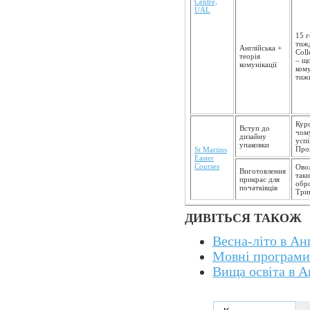
Centre,
UAL
15 г
тижд
Англійська +
Coll
теорія
– що
комунікації
кому
тиж
Курс
Вступ до
чому
дизайну
успі
упаковки
Про
St Martins
Easter
Courses
Ово
Виготовлення
таки
прикрас для
обро
початківців
Трив
ДИВІТЬСЯ ТАКОЖ
Весна-літо в Анг
Мовні програми 
Вища освіта в А