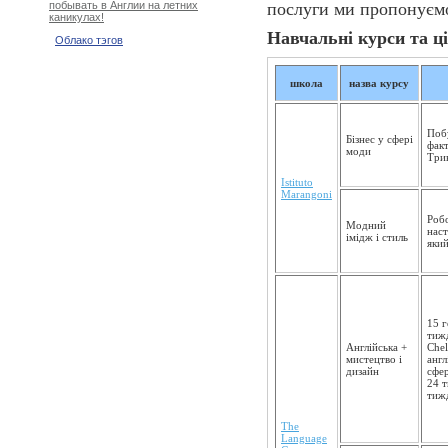
послуги ми пропонує
побывать в Англии на летних
каникулах!
Навчальні курси та ці
Облако тэгов
школа
назва курсу
Побу
Бізнес у сфері
факт
моди
Трив
Istituto
Marangoni
Робо
Модний
наст
імідж і стиль
який
15 г
тижд
Англійська +
Chel
мистецтво і
англ
дизайн
сфер
24 
тиж
The
Language