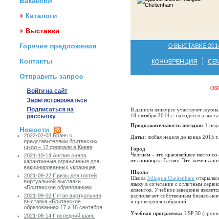
Вакансии
Каталоги
Выставки
Горячие предложения
О ВЫСТАВКЕ 201
Контакты
КОНФЕРЕНЦИЯ
СЕ
Отправить запрос
ОБ
Войти на сайт
Зарегистрироваться
Подписаться на
В данном конкурсе участвуют журна
18 октября 2014 г. находятся в выста
рассылку
Продолжительность поездки:
1 неде
Новости
2022-02-03 Бранч с
Даты:
любая неделя до конца 2015 г.
представителями британских
школ – 12 февраля в Киеве
Город
Челтнем – это красивейшее место со
2021-10-14 Англия сняла
от аэропорта Гатвик. Это «очень ан
карантинные ограничения для
вакцинированных украинцев
Школа
2021-09-22 Призы для гостей
Школа
Inlingua Cheltenham
открылась
виртуальной выставки
языку в сочетании с отличным серви
«Британское образование»
клиентов. Учебное заведение являетс
располагает собственным бизнес-це
2021-09-02 Пятая виртуальная
и проведения собраний.
выставка «Британское
образование» 17 и 18 сентября
Учебная программа:
LSP 30 (группо
2021-06-14 Последний шанс