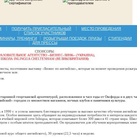
4
ПОЛУЧИТЬ ПРИГЛАСИТЕЛЬНЫЙ
МЕСТО ПРОВЕДЕНИЯ
СПИСОК УЧАСТНИКОВ
МИНАРЫ, ТРЕНИНГИ
РОЗЫГРЫШИ ПОЕЗДОК, ПРИЗЫ
СТИПЕНДИИ
ДЛЯ ПРЕССЫ
СПОНСОРЫ:
РАЗОВАТЕЛЬНОЕ АГЕНТСТВО «БИЗНЕС-ЛИНК» (УКРАИНА),
ШКОЛА INLINGUA CHELTENHAM (ВЕЛИКОБРИТАНИЯ)
листы, посетившие выставку «Бизнес по-английски», которые на момент проведения розыг
вочном зале.
ля.
 старинной георгианской архитектурой, расположенное в часе езды от Оксфорда и в двух ч
глийский» городок со множеством магазинов, ночных клубов и памятников культуры.
 в 1990 г. и успела завоевать блестящую репутацию за высокое качество обучения английск
сом. Особое внимание здесь обращают на индивидуальные потребности и интересы каждого
я ячейкой мировой сети Inlingua, которая охватывает более 300 школ в 41 стране мира. Шко
нтром с особым штатом преподавателей. Он предназначен для обучения корпоративных клие
вой курс общего английского), 30 уроков (22,5 часа) в неделю.