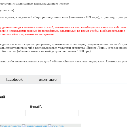
тветствии с расписанием школы на данную неделю.
лупансион).
иаперелет, консульский сбор при получении визы (эквивалент 109 евро), страховку, трансф
 данная поездка является спонсорской, соглашаясь на нее, вы обязуетесь написать небольш
месте с несколькими вашими фотографиями, сделанными во время учебы, в образовательное
ции на сайте и в рекламных материалах.
ь даты для прохождения программы, проживание, трансферы, получить от школы необход
лать самостоятельно либо воспользоваться услугами агентства «Бизнес-Линк», которое пом
о бесплатно (обычно стоимость этой услуги составляет 1800 грн).
льно либо воспользовавшись услугой «Бизнес-Линка» «визовая поддержка». Стоимость усл
facebook
вконтакте
рий
E-mail*: