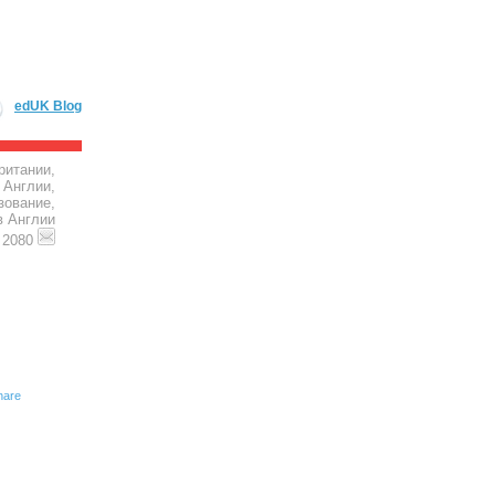
edUK Blog
ритании,
 Англии,
зование,
в Англии
4 2080