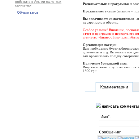
побывать в Англии на летних
Развлекательная программа:
в соо
каникулах!
Проживание:
в семье (питание – по
Облако тэгов
Вы оплачиваете самостоятельно:
ав
из аэропорта и обратно.
Особое условие! Внимание, поскольку
отчет о программе и передать его в
агентство «Бизнес-Линк» для публика
Организация поездки
Вам необходимо будет забронироват
документы и т. д. Вы можете все сде
вам организовать поездку совершенн
Получение британской визы
Визу вы можете получить самостояте
1800 грн.
Комментарии
написать коммента
Имя*:
Сообщение*