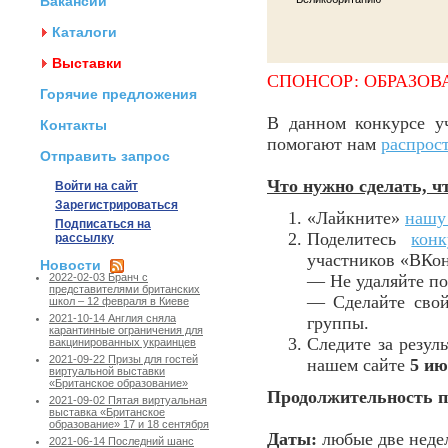
Вакансии
Каталоги
Выставки
СПОНСОР: ОБРАЗОВ
Горячие предложения
В данном конкурсе уч
Контакты
помогают нам
распрос
Отправить запрос
Что нужно сделать, ч
Войти на сайт
Зарегистрироваться
«Лайкните»
нашу
Подписаться на
Поделитесь
кон
рассылку
участников «ВКон
Новости
— Не удаляйте по
2022-02-03 Бранч с
представителями британских
— Сделайте свой
школ – 12 февраля в Киеве
2021-10-14 Англия сняла
группы.
карантинные ограничения для
Следите за резул
вакцинированных украинцев
2021-09-22 Призы для гостей
нашем сайте
5 ию
виртуальной выставки
«Британское образование»
Продолжительность п
2021-09-02 Пятая виртуальная
выставка «Британское
образование» 17 и 18 сентября
Даты:
любые две недели
2021-06-14 Последний шанс