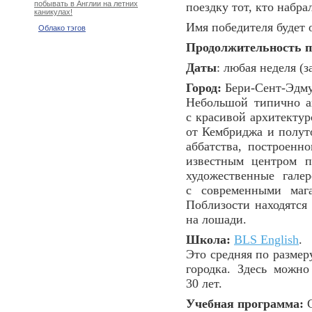
побывать в Англии на летних
поездку тот, кто набр
каникулах!
Имя победителя будет
Облако тэгов
Продолжительность п
Даты
: любая неделя (з
Город:
Бери-Сент-Эдму
Небольшой типично ан
с красивой архитектур
от Кембриджа и полуто
аббатства, построенн
известным центром п
художественные гале
с современными мага
Поблизости находятся
на лошади.
Школа:
BLS English
.
Это средняя по размер
городка. Здесь можн
30 лет.
Учебная программа:
G