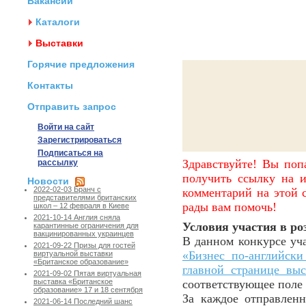
Вакансии
Каталоги
Выставки
Горячие предложения
Контакты
Отправить запрос
Войти на сайт
Зарегистрироваться
Подписаться на
Здравствуйте! Вы поп
рассылку
получить ссылку на и
Новости
2022-02-03 Бранч с
комментарий на этой с
представителями британских
рады вам помочь!
школ – 12 февраля в Киеве
2021-10-14 Англия сняла
Условия участия в р
карантинные ограничения для
вакцинированных украинцев
В данном конкурсе уча
2021-09-22 Призы для гостей
«Бизнес по-английски
виртуальной выставки
«Британское образование»
главной странице выс
2021-09-02 Пятая виртуальная
соответствующее поле 
выставка «Британское
образование» 17 и 18 сентября
За каждое отправлен
2021-06-14 Последний шанс