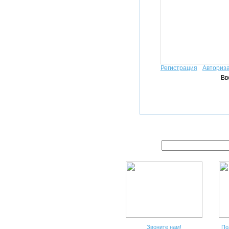
Регистрация
Авториз
Вв
Звоните нам!
По