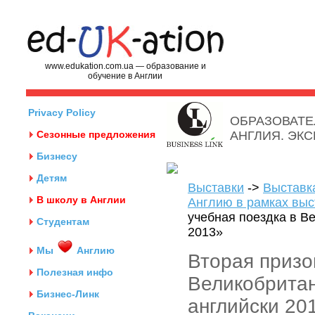
www.edukation.com.ua — образование и
обучение в Англии
Privacy Policy
ОБРАЗОВАТЕ
Сезонные предложения
АНГЛИЯ. ЭК
Бизнесу
Детям
Выставки
->
Выставк
В школу в Англии
Англию в рамках выс
учебная поездка в В
Студентам
2013»
Мы
Англию
Вторая призо
Полезная инфо
Великобритан
Бизнес-Линк
английски 20