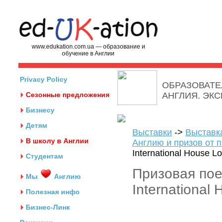
www.edukation.com.ua — образование и
обучение в Англии
Privacy Policy
ОБРАЗОВАТЕ
Сезонные предложения
АНГЛИЯ. ЭК
Бизнесу
Детям
Выставки
->
Выставк
В школу в Англии
Англию и призов от 
International House L
Студентам
Призовая пое
Мы
Англию
International
Полезная инфо
Бизнес-Линк