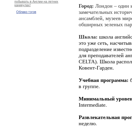
побывать в Англии на летних
Город:
Лондон – один и
каникулах!
замечательных истори
Облако тэгов
ансамблей, музеев мир
обширных зеленых пар
Школа:
школа англий
это уже сеть, насчиты
подразделение известн
для преподавателей ан
CELTA). Школа распол
Ковент-Гарден.
Учебная программа:
б
в группе.
Минимальный уровень
Intermediate.
Развлекательная про
неделю.