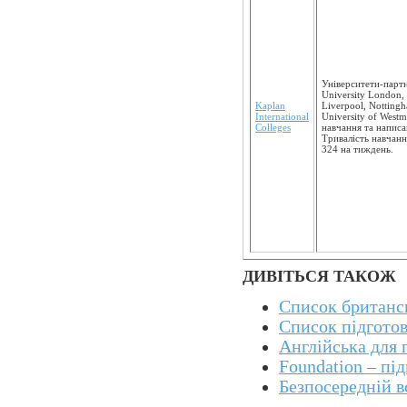
Університети-партне
University London, 
Kaplan
Liverpool, Nottingh
International
University of Westm
Colleges
навчання та написа
Тривалість навчан
324 на тиждень.
ДИВІТЬСЯ ТАКОЖ
Список британсь
Список підгото
Англійська для 
Foundation – пі
Безпосередній в