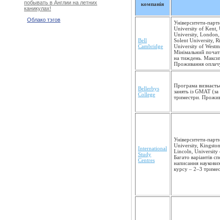
побывать в Англии на летних
компанія
каникулах!
Облако тэгов
Університети-партн
University of Kent, 
University, London,
Bell
Solent University, 
Cambridge
University of Westmi
Мінімальний початк
на тиждень. Максим
Проживання оплачу
Програма визнаєть
Bellerbys
занять із GMAT (за
College
триместри. Прожив
Університети-партне
University, Kingston
International
Lincoln, University 
Study
Багато варіантів сп
Centres
написання наукових
курсу – 2–3 триме