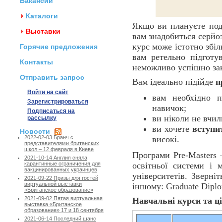
Вакансии
Каталоги
Якщо ви плануєте под
Выставки
вам знадобиться серйо
курс може істотно збі
Горячие предложения
вам ретельно підготу
Контакты
неможливо успішно за
Отправить запрос
Вам ідеально підійде
п
Войти на сайт
вам необхідно п
Зарегистрироваться
навичок;
Подписаться на
ви ніколи не вчил
рассылку
ви хочете
вступи
Новости
високі.
2022-02-03 Бранч с
представителями британских
школ – 12 февраля в Киеве
Програми Pre-Masters 
2021-10-14 Англия сняла
освітньої системи і 
карантинные ограничения для
вакцинированных украинцев
університетів. Зверніт
2021-09-22 Призы для гостей
виртуальной выставки
іншому: Graduate Diplo
«Британское образование»
2021-09-02 Пятая виртуальная
Навчальні курси та ці
выставка «Британское
образование» 17 и 18 сентября
2021-06-14 Последний шанс