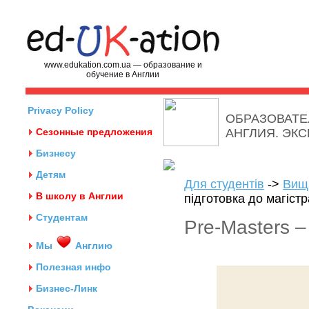
www.edukation.com.ua — образование и
обучение в Англии
Privacy Policy
ОБРАЗОВАТЕ
Сезонные предложения
АНГЛИЯ. ЭК
Бизнесу
Детям
Для студентів
->
Вища
В школу в Англии
підготовка до магіст
Студентам
Pre-Masters –
Мы
Англию
Полезная инфо
Бизнес-Линк