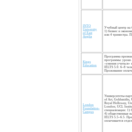
INTO
Учебный центр на б
University
1) бизнес и эконом
of East
или 4 триместра. 
Anglia
Программа признае
программы: уроки а
Kings
«умения учиться» 
Education
IELTS 5.0. 6–8 чел
Проживание оплачи
Университеты-партн
of Art; Goldsmiths,
Royal Holloway, Uni
London
London; UCL Instit
Foundation­
специализации: 1) 
Campus
4) общественные н
IELTS 5.5–6.5. Пр
оплачивается отдел