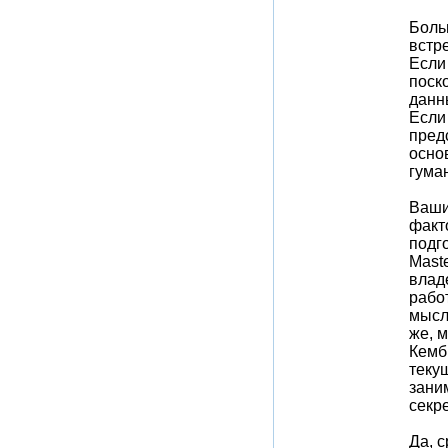
Боль
встр
Если
поск
данн
Если
предс
осно
гума
Ваши
факт
подг
Mast
влад
рабо
мысл
же, 
Кемб
теку
зани
секр
Да, 