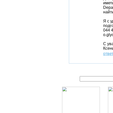
иметь
Depar
найт
Я с 
подг
044 
o.gly
С ув
Ксен
отве