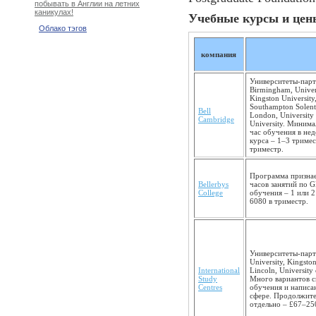
побывать в Англии на летних
каникулах!
Учебные курсы и цены
Облако тэгов
компания
Университеты-партн
Birmingham, Univers
Kingston University
Southampton Solent 
Bell
London, University 
Cambridge
University. Минима
час обучения в не
курса – 1–3 триме
триместр.
Программа признае
Bellerbys
часов занятий по 
College
обучения – 1 или 
6080 в триместр.
Университеты-партне
University, Kingston
International
Lincoln, University 
Study
Много вариантов с
Centres
обучения и написа
сфере. Продолжите
отдельно – £67–25