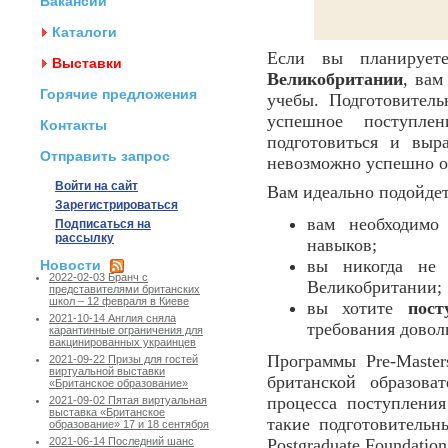
Вакансии
Каталоги
Если вы планирует
Выставки
Великобритании
, вам
Горячие предложения
учебы. Подготовител
успешное поступле
Контакты
подготовиться и выр
Отправить запрос
невозможно успешно 
Войти на сайт
Вам идеально подойде
Зарегистрироваться
вам необходимо
Подписаться на
рассылку
навыков;
вы никогда не 
Новости
2022-02-03 Бранч с
Великобритании;
представителями британских
школ – 12 февраля в Киеве
вы хотите
пост
2021-10-14 Англия сняла
требования довол
карантинные ограничения для
вакцинированных украинцев
Программы Pre-Master
2021-09-22 Призы для гостей
виртуальной выставки
британской образова
«Британское образование»
процесса поступлени
2021-09-02 Пятая виртуальная
выставка «Британское
такие подготовительн
образование» 17 и 18 сентября
Postgraduate Foundation 
2021-06-14 Последний шанс