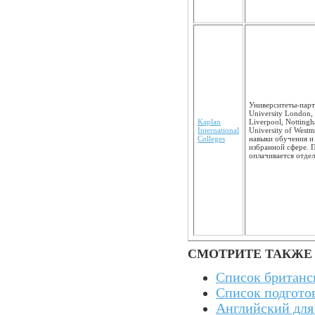
Университеты-партн
University London, 
Kaplan
Liverpool, Nottingh
International
University of Westm
Colleges
навыки обучения и
избранной сфере. 
оплачивается отдел
СМОТРИТЕ ТАКЖЕ
Список британс
Список подгото
Английский для