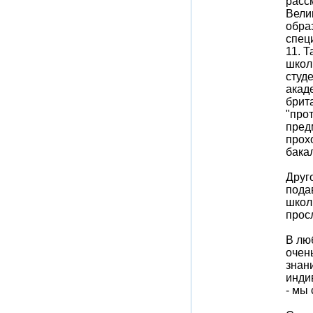
расс
Вели
обра
спец
11. 
школ
студ
акад
брит
"про
пред
прох
бака
Друго
пода
школ
прос
В лю
очен
знан
инди
- мы