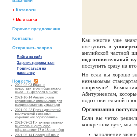
Вакансии
Каталоги
Выставки
Горячие предложения
Контакты
Как многие уже знают
поступить в
универс
Отправить запрос
английской частной шк
Войти на сайт
подготовительный ку
Зарегистрироваться
поступить сразу на вто
Подписаться на
рассылку
Но если вы хорошо зн
незнакомым стандарта
Новости
2022-02-03 Бранч с
напрямую? Компани
представителями британских
школ – 12 февраля в Киеве
Абитуриентам, котор
2021-10-14 Англия сняла
подготовительной про
карантинные ограничения для
вакцинированных украинцев
Организация поступл
2021-09-22 Призы для гостей
виртуальной выставки
Если вы четко решил
«Британское образование»
2021-09-02 Пятая виртуальная
конкретном вузе, мы г
выставка «Британское
образование» 17 и 18 сентября
заполнение заяво
2021-06-14 Последний шанс