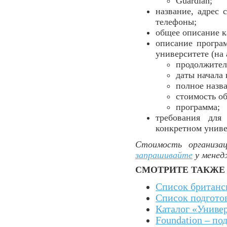
Guardian;
название, адрес 
телефоны;
общее описание к
описание програ
университете (на 
продолжител
даты начала 
полное назва
стоимость об
программа;
требования для
конкретном униве
Стоимость организац
запрашивайте
у менед
СМОТРИТЕ ТАКЖЕ
Список британс
Список подгото
Каталог «Униве
Foundation – по