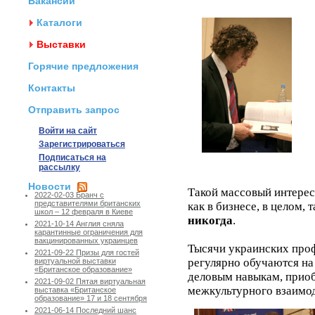
Вакансии
Каталоги
Выставки
Горячие предложения
Контакты
Отправить запрос
Войти на сайт
Зарегистрироваться
Подписаться на
рассылку
Новости
Такой массовый интерес
2022-02-03 Бранч с
представителями британских
как в бизнесе, в целом,
школ – 12 февраля в Киеве
никогда
.
2021-10-14 Англия сняла
карантинные ограничения для
вакцинированных украинцев
Тысячи украинских проф
2021-09-22 Призы для гостей
регулярно обучаются н
виртуальной выставки
«Британское образование»
деловым навыкам, прио
2021-09-02 Пятая виртуальная
межкультурного взаимод
выставка «Британское
образование» 17 и 18 сентября
2021-06-14 Последний шанс