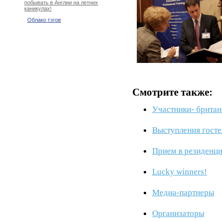
побывать в Англии на летних
каникулах!
Облако тэгов
Смотрите также:
Участники- британ
Выступления госте
Прием в резиденци
Lucky winners!
Медиа-партнеры
Организаторы