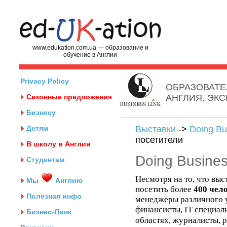
www.edukation.com.ua — образование и
обучение в Англии
Privacy Policy
ОБРАЗОВАТЕ
Сезонные предложения
АНГЛИЯ. ЭК
Бизнесу
Детям
Выставки
->
Doing Bu
посетители
В школу в Англии
Doing Busines
Студентам
Несмотря на то, что выст
Мы
Англию
посетить более
400 чел
Полезная инфо
менеджеры различного у
финансисты, IT специал
Бизнес-Линк
областях, журналисты, 