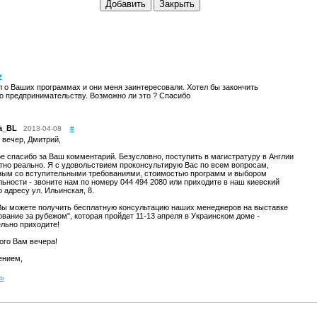
#
л о Ваших программах и они меня заинтересовали. Хотел бы закончить
по предпринимательству. Возможно ли это ? Спасибо
a_BL
2013-04-08
#
 вечер, Дмитрий,
 спасибо за Ваш комментарий. Безусловно, поступить в магистратуру в Англии
тно реально. Я с удовольствием проконсультирую Вас по всем вопросам,
ным со вступительными требованиями, стоимостью программ и выбором
ьности - звоните нам по номеру 044 494 2080 или приходите в наш киевский
 адресу ул. Ильинская, 8.
Вы можете получить бесплатную консультацию наших менеджеров на выставке
вание за рубежом", которая пройдет 11-13 апреля в Украинском доме -
льно приходите!
ого Вам вечера!
ением,
ть