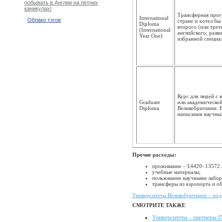
побывать в Англии на летних
каникулах!
Трансферная прогр
International
Облако тэгов
стране и хотел бы
Diploma
второго (или трет
(International
английского, разв
Year One)
избранной специа
Курс для людей с 
Graduate
или академической
Diploma
Великобритании. В
написания научных
Прочие расходы:
проживание – £4420–13572 в
учебные материалы,
пользование научными лабо
трансферы из аэропорта и о
Университеты Великобритании – под
СМОТРИТЕ ТАКЖЕ
Университеты – партнеры 