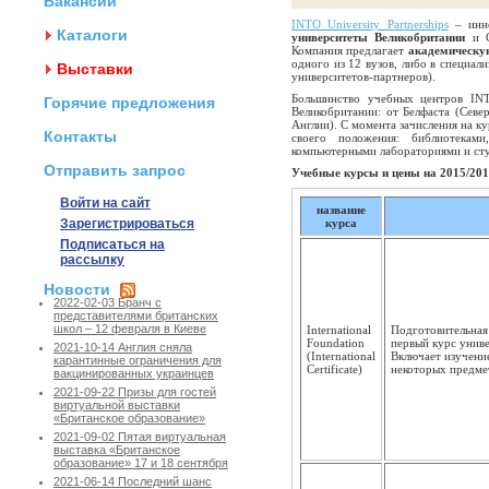
Вакансии
INTO University Partnerships
– инно
Каталоги
университеты Великобритании
и С
Компания предлагает
академическу
одного из 12 вузов, либо в специал
Выставки
университетов-партнеров).
Большинство учебных центров IN
Горячие предложения
Великобритании: от Белфаста (Севе
Англии). С момента зачисления на к
Контакты
своего положения: библиотекам
компьютерными лабораториями и сту
Отправить запрос
Учебные курсы и цены на 2015/2016
Войти на сайт
название
Зарегистрироваться
курса
Подписаться на
рассылку
Новости
2022-02-03 Бранч с
представителями британских
школ – 12 февраля в Киеве
International
Подготовительная
Foundation
первый курс униве
2021-10-14 Англия сняла
(International
Включает изучение
карантинные ограничения для
Certificate)
некоторых предме
вакцинированных украинцев
2021-09-22 Призы для гостей
виртуальной выставки
«Британское образование»
2021-09-02 Пятая виртуальная
выставка «Британское
образование» 17 и 18 сентября
2021-06-14 Последний шанс