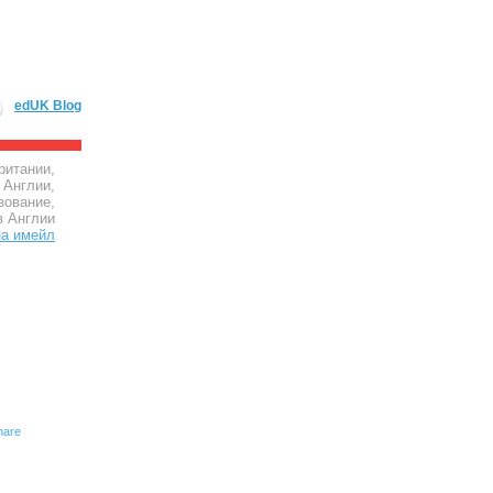
edUK Blog
ритании,
 Англии,
зование,
в Англии