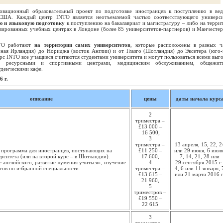
вационный образовательный проект по подготовке иностранцев к поступлению в ве
ША. Каждый центр INTO является неотъемлемой частью соответствующего универси
ю и языковую подготовку
к поступлению на бакалавриат и магистратуру – либо на терри
изированных учебных центрах в Лондоне (более 85 университетов-партнеров) и Манчестер
TO работают
на территории самих университетов
, которые расположены в разных ч
рная Ирландия) до Нориджа (восток Англии) и от Глазго (Шотландия) до Эксетера (юго-
урс INTO все учащиеся считаются студентами университета и могут пользоваться всеми выг
и, ресурсными и спортивными центрами, медицинским обслуживанием, общежит
денческими кафе.
 г.
описание
цены
даты начала курс
2
триместра –
£13 000 –
16 500,
3
триместра –
13 апреля, 15, 22, 2
 программа для иностранцев, поступающих на
£11 250 –
или 29 июня, 6 июля
рситета (или на второй курс – в Шотландии).
17 600,
7, 14, 21, 28 или
 английского, развитие «умения учиться», изучение
4
29 сентября 2015 г.
тов по избранной специальности.
триместра –
4, 6 или 11 января, 
£13 615 –
или 21 марта 2016 г
21 960,
5
триместров –
£19 550 –
22 615
3