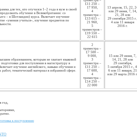
триместра –
£11 250 –
17 950,
13 апреля, 15, 22, 2
амма для тех, кто отучился 1–2 года в вузе в своей
4
или 29 июня, 7, 14,
 продолжить обучение в Великобритании: со
триместра –
21, 28 или
ьего – в Шотландии) курса. Включает изучение
£13 615 –
29 сентября 2015 г.
итие «умения учиться», изучение предметов по
21 960,
4 или 11 января
льности.
5
2016 г.
триместров –
£19 550 –
22 615
2
триместра –
£7 500 –
9 000,
15 или 29 июня, 7,
высшим образованием, которым не хватает языковой
3
14, 21, 28 или
 подготовки для поступления в магистратуру в
триместра –
29 сентября,
ключает изучение английского, навыки обучения и
£11 250 –
5 октября 2015 г., 4
 работ, тематический материал в избранной сфере.
17 600,
6 или 11 января, 21
4
или 29 марта 2016 г
триместра –
£14 250 –
22 000
 год,
раториями,
братно.
готовка к поступлению
INTO