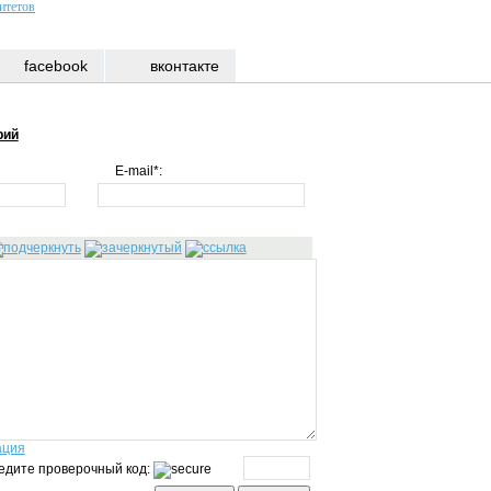
итетов
facebook
вконтакте
рий
E-mail*:
ация
едите проверочный код: