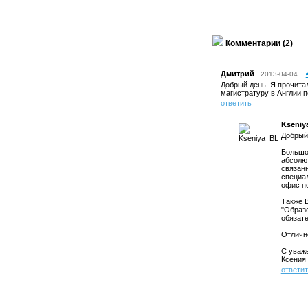
Комментарии (2)
Дмитрий
2013-04-04
Добрый день. Я прочита
магистратуру в Англии 
ответить
Kseniy
Добрый
Большое
абсолю
связан
специал
офис по
Также 
"Образо
обязате
Отличн
С уваж
Ксения
ответи