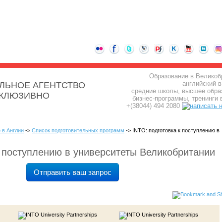
Образование в Великоб
английский в
ЛЬНОЕ АГЕНТСТВО
средние школы, высшее обра
СКЛЮЗИВНО
бизнес-программы, тренинги 
+(38044) 494 2080
 в Англии
->
Список подготовительных программ
-> INTO: подготовка к поступлению в
к поступлению в университеты Великобритании
Отправить ваш запрос