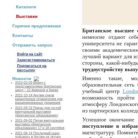
Каталоги
Выставки
Горячие предложения
Британское высшее 
Контакты
немногие отдают себ
университета не гаран
Отправить запрос
своими академически
Войти на сайт
лучший вариант для из
Зарегистрироваться
стороны, какой-нибуд
Подписаться на
трудоустройству вып
рассылку
Именно такие, мол
Новости
2022-02-03 Бранч с
образовательная сеть
представителями британских
учебный центр
Londo
школ – 12 февраля в Киеве
2021-10-14 Англия сняла
возможность пройти 
карантинные ограничения для
вакцинированных украинцев
атмосферу Лондонского
2021-09-22 Призы для гостей
из партнерских коллед
виртуальной выставки
«Британское образование»
Успешное окончание 
2021-09-02 Пятая виртуальная
выставка «Британское
поступление в избра
образование» 17 и 18 сентября
магистратуру. Помните
2021-06-14 Последний шанс
побывать в Англии на летних