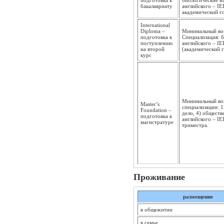
подготовка к
биологические н
бакалавриату
английского – IE
академический го
International
Diploma –
Минимальный возр
подготовка к
Специализация: 
поступлению
английского – I
на второй
(академический г
курс
Минимальный воз
Master’s
специализации: 1
Foundation –
дело, 4) общест
подготовка к
английского – IE
магистратуре
триместра.
Проживание
размещение
в общежитии
в семье