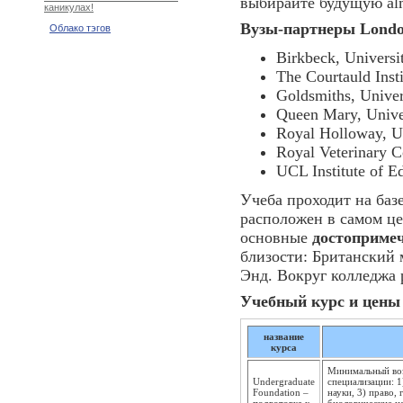
выбирайте будущую alm
каникулах!
Вузы-партнеры Londo
Облако тэгов
Birkbeck, Universi
The Courtauld Insti
Goldsmiths, Univer
Queen Mary, Unive
Royal Holloway, U
Royal Veterinary C
UCL Institute of E
Учеба проходит на базе
расположен в самом це
основные
достоприме
близости: Британский 
Энд. Вокруг колледжа 
Учебный курс и цены н
название
курса
Минимальный возр
Undergraduate
специализации: 1
Foundation –
науки, 3) право,