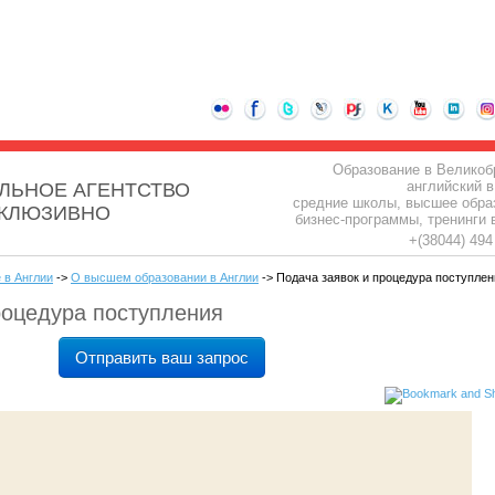
Образование в Великоб
английский в
ЛЬНОЕ АГЕНТСТВО
средние школы, высшее обра
СКЛЮЗИВНО
бизнес-программы, тренинги 
+(38044) 49
 в Англии
->
О высшем образовании в Англии
-> Подача заявок и процедура поступлен
роцедура поступления
Отправить ваш запрос