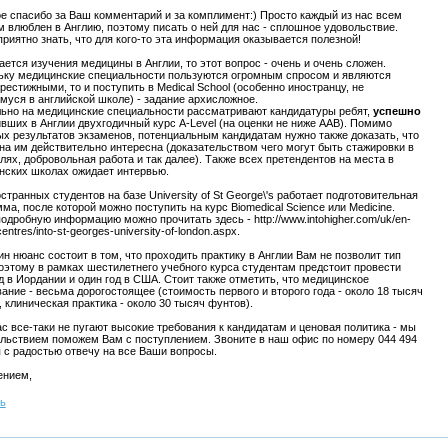
е спасибо за Ваш комментарий и за комплимент:) Просто каждый из нас всем
 влюблен в Англию, поэтому писать о ней для нас - сплошное удовольствие.
риятно знать, что для кого-то эта информация оказывается полезной!
ается изучения медицины в Англии, то этот вопрос - очень и очень сложен.
ьку медицинские специальности пользуются огромным спросом и являются
рестижными, то и поступить в Medical School (особенно иностранцу, не
уся в английской школе) - задание архисложное.
ьно на медицинские специальности рассматривают кандидатуры ребят,
успешно
вших в Англии двухгодичный курс A-Level (на оценки не ниже AAB). Помимо
х результатов экзаменов, потенциальным кандидатам нужно также доказать, что
а им действительно интересна (доказательством чего могут быть стажировки в
лях, добровольная работа и так далее). Также всех претендентов на места в
нских школах ожидает интервью.
странных студентов на базе University of St George\'s работает подготовительная
ма, после которой можно поступить на курс Biomedical Science или Medicine.
одробную информацию можно прочитать здесь - http://www.intohigher.com/uk/en-
entres/into-st-georges-university-of-london.aspx.
н нюанс состоит в том, что проходить практику в Англии Вам не позволит тип
оэтому в рамках шестилетнего учебного курса студентам предстоит провести
д в Иордании и один год в США. Стоит также отметить, что медицинское
ание - весьма дорогостоящее (стоимость первого и второго года - около 18 тысяч
 клиническая практика - около 30 тысяч фунтов).
с все-таки не пугают высокие требования к кандидатам и ценовая политика - мы
ольствием поможем Вам с поступлением. Звоните в наш офис по номеру 044 494
я с радостью отвечу на все Ваши вопросы.
ением,
ть