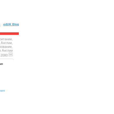
edUK Blog
ритании,
 Англии,
зование,
в Англии
4 2080
ия