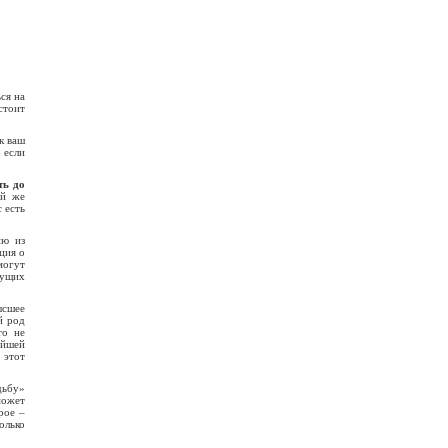
ся на
стоит
к ваш
 если
ть до
ой же
 есть
ию из
ция о
могут
дущих
ысшее
й род
то не
ейшей
 этот
дьбу»
может
рое –
олько