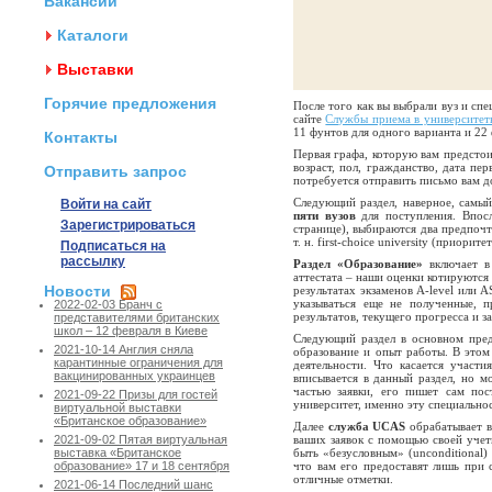
Вакансии
Каталоги
Выставки
Горячие предложения
После того как вы выбрали вуз и сп
сайте
Службы приема в университет
11 фунтов для одного варианта и 22 ф
Контакты
Первая графа, которую вам предстои
возраст, пол, гражданство, дата пе
Отправить запрос
потребуется отправить письмо вам д
Следующий раздел, наверное, самы
Войти на сайт
пяти вузов
для поступления. Впосл
Зарегистрироваться
странице), выбираются два предпочт
т. н. first-choice university (приори
Подписаться на
рассылку
Раздел «Образование»
включает в
аттестата – наши оценки котируются
Новости
результатах экзаменов A-level или A
указываться еще не полученные, 
2022-02-03 Бранч с
результатов, текущего прогресса и 
представителями британских
школ – 12 февраля в Киеве
Следующий раздел в основном пред
2021-10-14 Англия сняла
образование и опыт работы. В этом
карантинные ограничения для
деятельности. Что касается участ
вакцинированных украинцев
вписывается в данный раздел, но 
частью заявки, его пишет сам по
2021-09-22 Призы для гостей
университет, именно эту специально
виртуальной выставки
«Британское образование»
Далее
служба UCAS
обрабатывает в
ваших заявок с помощью своей учет
2021-09-02 Пятая виртуальная
быть «безусловным» (unconditional) 
выставка «Британское
что вам его предоставят лишь при 
образование» 17 и 18 сентября
отличные отметки.
2021-06-14 Последний шанс