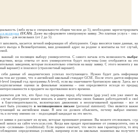
ециальность (либо вузы и специальности общим числом до 5), необходимо зарегистрировать
ы и колледжи
(UCAS)
. Далее вы оформляете электронную заявку. Это платная услуга – она 
унта – для нескольких (от 2 до 5).
т заполнить, касается личной информации об абитуриенте. Сюда вносятся такие данные, ка
рвого въезда в Великобританию, ваш домашний адрес на родине и контакты на тот случай,
омой.
й важный: он посвящен выбору университетов. С самого начала есть возможность
выбра
едствии, когда ответы от всех университетов будут получены (они отобразятся на эт
ительных заведения, которые положительно ответили на вашу заявку. С этого момента у вас
тетный вариант) и insurance (страховочный вариант).
 себя данные об академических успехах поступающего. Нужно будет дать информац
 на том же уровне, что и английский школьный стандарт GCSE. После этого дается информа
S-level (первый год программы A-level), если вы оканчиваете британскую школу. Здесь же 
предполагаемые оценки за финальные экзамены – они определяются исходя из преды
заинтересованности в предмете на протяжении всего времени.
назначен для тех, кто брал год перерыва перед обучением (gap year) или уже имеет в
 случае абитуриент может вписать в анкету контакты своих бывших работодателей и сво
ия в благотворительности, волонтерских движениях и неоплачиваемой практики – все э
может быть упомянуто
в мотивационном письме
(personal statement). Оно является важн
ступающий на английском языке. В нем он должен объяснить, почему выбрал именно
сть и почему именно он – подходящий кандидат на это место.
се заявки и рассылает их вузам, которые принимают решение. Вы можете отслеживать «су
ной записи на сайте www.ucas.com. Когда вам придет приглашение от университета, оно 
или «условным» (conditional). Если первое означает, что место вам гарантируется, то вто
соблюдении определенных условий, например если на школьных экзаменах вы получите т