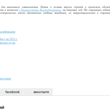
 для начального ознакомления. Новые и полные версии статей о вузовском обуче
сть в каталоге
«Университеты Великобритании»
на текущий год. На страницах издан
торических типах британских учебных заведений, их территориальной и структ
валификации
мс» на 2013 г.
анских вузах
программ
facebook
вконтакте
рий