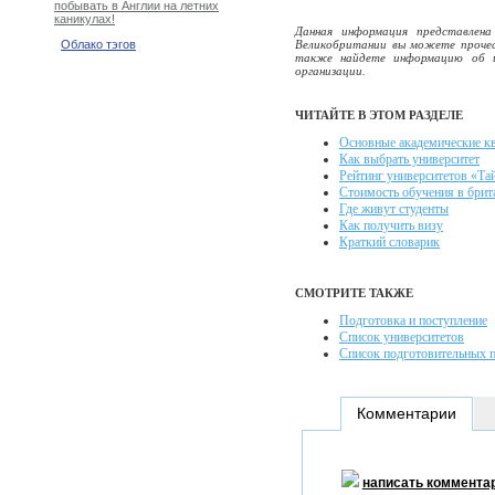
побывать в Англии на летних
каникулах!
Данная информация представлена
Великобритании вы можете проче
Облако тэгов
также найдете информацию об ис
организации.
ЧИТАЙТЕ В ЭТОМ РАЗДЕЛЕ
Основные академические к
Как выбрать университет
Рейтинг университетов «Тай
Стоимость обучения в брит
Где живут студенты
Как получить визу
Краткий словарик
СМОТРИТЕ ТАКЖЕ
Подготовка и поступление
Список университетов
Список подготовительных 
Комментарии
написать коммента