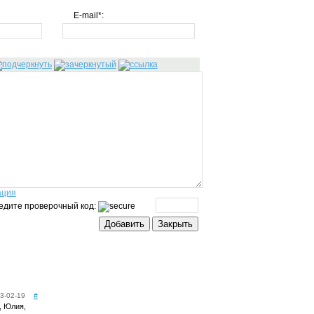
E-mail*:
ация
едите проверочный код:
3-02-19
#
, Юлия,