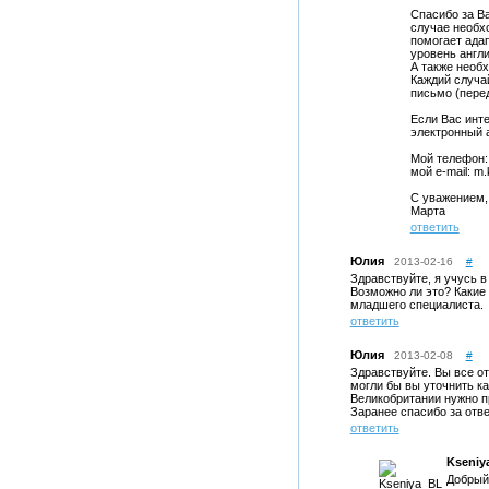
Спасибо за В
случае необхо
помогает ада
уровень англи
А также необх
Каждий случа
письмо (перед
Если Вас инт
электронный 
Мой телефон: 
мой e-mail: m.
С уважением,
Марта
ответить
Юлия
2013-02-16
#
Здравствуйте, я учусь в
Возможно ли это? Какие 
младшего специалиста.
ответить
Юлия
2013-02-08
#
Здравствуйте. Вы все о
могли бы вы уточнить 
Великобритании нужно п
Заранее спасибо за отв
ответить
Kseniy
Добрый