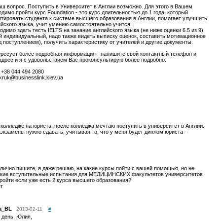
аш вопрос. Поступить в Университет в Англии возможно. Для этого в Вашем
димо пройти курс Foundation - это курс длительностью до 1 года, который
птировать студента к системе высшего образования в Англии, помогает улучшить
йского языка, учит умению самостоятельно учится.
одимо здать тесть IELTS на занание английского языка (не ниже оценки 6.5 из 9).
й индивидуальный, надо также видеть выписку оценок, составить мотивационное
 поступлением), получить характеристику от учителей и другие документы.
ересует более подробная информация - напишите свой контактный телефон и
адрес и я с удовольствием Вас проконсультирую более подробно.
+38 044 494 2080
kruk@businesslink.kiev.ua
 колледже на юриста, после колледжа мечтаю поступить в университет в Англии.
экзамены нужно сдавать, учитывая то, что у меня будет диплом юриста -
тлично пишите, я даже решаю, на какие курсы пойти с вашей помощью, но не
какие вступительные испытания для МЕДИЦИНСКИХ факультетов университетов
ройти если уже есть 2 курса высшего образования?
ет
a_BL
2013-02-11
#
 день, Юлия,