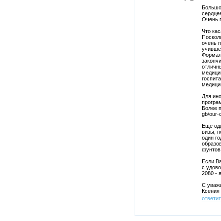
Большо
сердцем
Очень п
Что кас
Поскол
очень п
учившем
Формал
закончи
отличны
медицин
госпита
медици
Для ино
програм
Более п
gb/our-c
Еще оди
визы, п
один го
образов
фунтов,
Если Ва
с удов
2080 - 
С уваж
Ксения
ответи