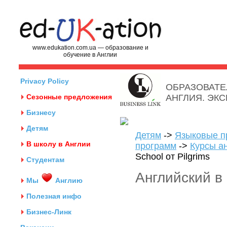
www.edukation.com.ua — образование и
обучение в Англии
Privacy Policy
ОБРАЗОВАТЕ
Сезонные предложения
АНГЛИЯ. ЭК
Бизнесу
Детям
Детям
->
Языковые п
В школу в Англии
программ
->
Курсы ан
School от Pilgrims
Студентам
Английский в 
Мы
Англию
Полезная инфо
Бизнес-Линк