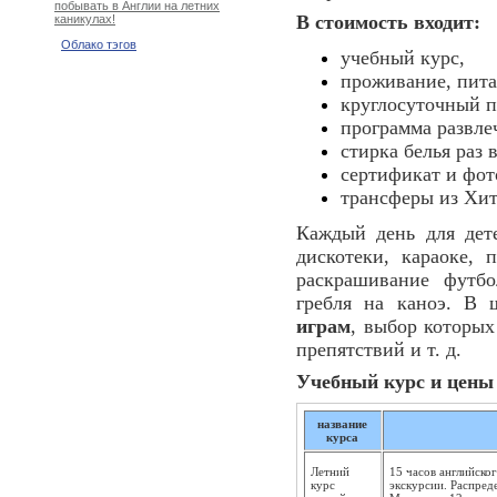
побывать в Англии на летних
В стоимость входит:
каникулах!
Облако тэгов
учебный курс,
проживание, пита
круглосуточный п
программа развле
стирка белья раз 
сертификат и фот
трансферы из Хит
Каждый день для дете
дискотеки, караоке, 
раскрашивание футбо
гребля на каноэ. В
играм
, выбор которых
препятствий и т. д.
Учебный курс и цены 
название
курса
Летний
15 часов английског
курс
экскурсии. Распреде