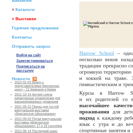
Вакансии
Каталоги
Выставки
Горячие предложения
Контакты
Отправить запрос
Harrow School
– од
Войти на сайт
несколько веков наза
Зарегистрироваться
традиции прекрасно со
Подписаться на
рассылку
огромную территорию 
и хоккей на траве. 
Новости
2022-02-03 Бранч с
гимнастическим и трен
представителями британских
школ – 12 февраля в Киеве
Курсы в Harrow Sc
2021-10-14 Англия сняла
и их родителей со 
карантинные ограничения для
вакцинированных украинцев
высочайшее качест
2021-09-22 Призы для гостей
виртуальной выставки
проживания
для дете
«Британское образование»
подход
к каждому ребе
2021-09-02 Пятая виртуальная
выставка «Британское
язык с утра и до веч
образование» 17 и 18 сентября
спортивные занятия и 
2021-06-14 Последний шанс