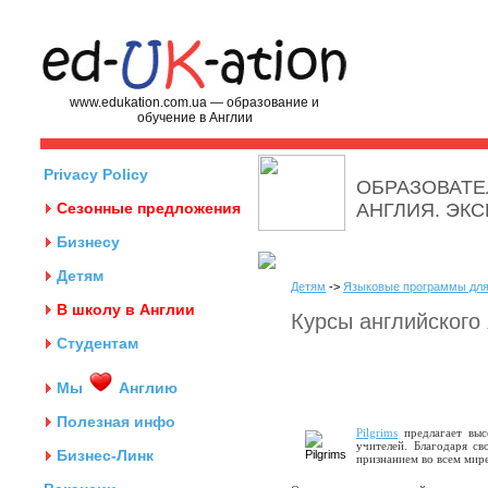
www.edukation.com.ua — образование и
обучение в Англии
Privacy Policy
ОБРАЗОВАТЕ
Сезонные предложения
АНГЛИЯ. ЭК
Бизнесу
Детям
Детям
->
Языковые программы для
В школу в Англии
Курсы английского 
Студентам
Мы
Англию
Полезная инфо
Pilgrims
предлагает выс
учителей. Благодаря с
Бизнес-Линк
признанием во всем мире