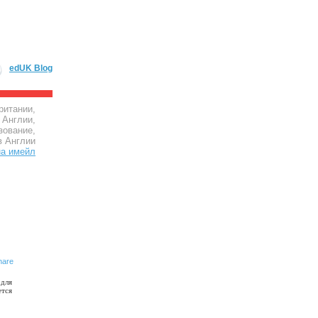
edUK Blog
ритании,
 Англии,
зование,
в Англии
 для
ется