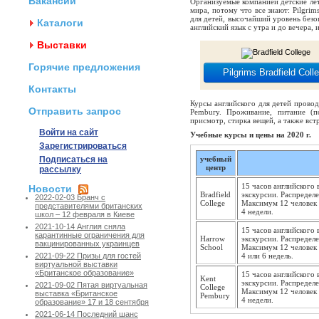
Вакансии
Организуемые компанией детские лет
мира, потому что все знают: Pilgri
для детей, высочайший уровень без
Каталоги
английский язык с утра и до вечера, 
Выставки
Горячие предложения
Pilgrims Bradfield Coll
Контакты
Курсы английского для детей проводя
Отправить запрос
Pembury. Проживание, питание (п
присмотр, стирка вещей, а также вст
Войти на сайт
Учебные курсы и цены на 2020 г.
Зарегистрироваться
Подписаться на
учебный
центр
рассылку
15 часов английского 
Новости
Bradfield
экскурсии. Распределе
2022-02-03 Бранч с
College
Максимум 12 человек 
представителями британских
4 недели.
школ – 12 февраля в Киеве
2021-10-14 Англия сняла
15 часов английского 
карантинные ограничения для
Harrow
экскурсии. Распределе
вакцинированных украинцев
School
Максимум 12 человек 
4 или 6 недель.
2021-09-22 Призы для гостей
виртуальной выставки
«Британское образование»
15 часов английского 
Kent
экскурсии. Распределе
2021-09-02 Пятая виртуальная
College
Максимум 12 человек 
выставка «Британское
Pembury
4 недели.
образование» 17 и 18 сентября
2021-06-14 Последний шанс