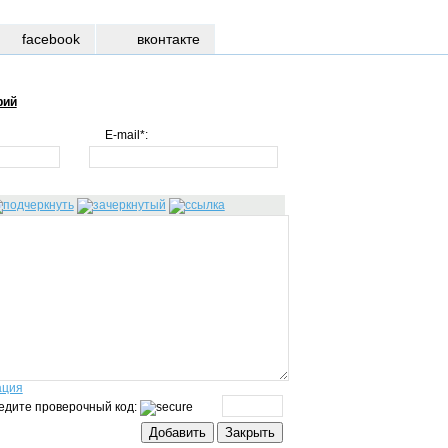
facebook
вконтакте
рий
E-mail*:
ация
едите проверочный код: