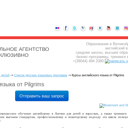
Образование в Великоб
английский в
ЛЬНОЕ АГЕНТСТВО
средние школы, высшее обра
СКЛЮЗИВНО
бизнес-программы, тренинги 
+(38044) 494 2080
 детей
->
Список детских языковых программ
-> Курсы английского языка от Pilgrims
языка от Pilgrims
Отправить ваш запрос
ококлассное обучение английскому в Англии для детей и взрослых, а также тренинги
воим высоким стандартам, профессионализму и новаторскому подходу эта школа пользу
.