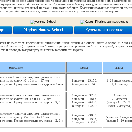
ние курсы на базе школ-пансионов чрезвычайно популярны среди детей и их родителей со 
ms предлагает высочайшее качество в обучении английскому языку, отличные условия прожи
опасности, индивидуальный подход к каждому ребенку. Квалифицированные педагоги преп
используя обучение в классе, тематические визиты, спортивные занятия и экскурсии.
ege
Pilgrims Harrow School
Курсы для взрослых
тся на базе трех престижных английских школ: Bradfield College, Harrow School и Kent Co
олный пансион), уроки английского, программа развлечений и экскурсий, круглосут
реча и проводы в аэропорту включены в стоимость курсов.
описание
цены
даты
в неделю + занятия спортом, развлечения и
ние по возрасту: 8–13 и 14–17 лет.
2 недели – £3150,
1–29 июля (заезд
в группе. Продолжительность курса – 2 или
4 недели – £6240
1, 16 июля)
в неделю + занятия спортом, развлечения и
2 недели – £3230,
10 июля –
ние по возрасту: 10–13 и 14–17 лет.
3 недели – £4815,
20 августа
в группе. Продолжительность курса – 2, 3,
4 недели – £6400,
(заезды 10, 24, 31
6 недель – £9570
июля, 7 августа)
в неделю + занятия спортом, развлечения и
2 недели – £3050,
ние по возрасту: 8–13 и 14–17 лет.
5 июля – 2 август
3 недели – £4545,
в группе. Продолжительность курса – 2, 3 и
(заезды 5, 20 июля
4 недели – £6040