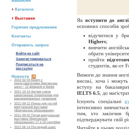
Вакансии
Каталоги
Выставки
Як
вступити до англі
основних способів зро
Горячие предложения
відучитися у бр
Контакты
Highers
;
Отправить запрос
вивчити англійсь
обрати університе
Войти на сайт
пройти
підготов
Зарегистрироваться
Подписаться на
студентів, як-от F
рассылку
Вимоги до знання англ
Новости
високі, хоча і можуть
2022-02-03 Бранч с
представителями британских
вступу на бакалавра
школ – 12 февраля в Киеве
2021-10-14 Англия сняла
IELTS 6.5
, до магістр
карантинные ограничения для
вакцинированных украинцев
Існують спеціальні
к
2021-09-22 Призы для гостей
інтенсивно вивчається
виртуальной выставки
«Британское образование»
тим, хто закінчив б
2021-09-02 Пятая виртуальная
підтверджувати свій рі
выставка «Британское
образование» 17 и 18 сентября
Читайте в цьому розділ
2021-06-14 Последний шанс