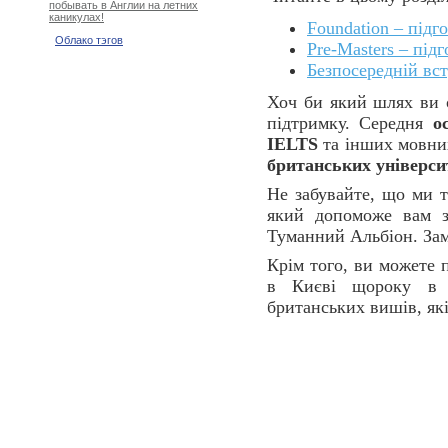
побывать в Англии на летних
каникулах!
Foundation – підг
Облако тэгов
Pre-Masters – під
Безпосередній вс
Хоч би який шлях ви о
підтримку. Середня
о
IELTS
та інших мовних
британських універси
Не забувайте, що ми 
який допоможе вам зо
Туманний Альбіон. Зам
Крім того, ви можете
в Києві щороку в ж
британських вишів, які