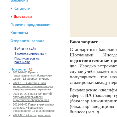
Вакансии
Каталоги
Выставки
Горячие предложения
Контакты
Отправить запрос
Бакалавриат
Войти на сайт
Стандартный бакалавр
Зарегистрироваться
Шотландии. Иногд
Подписаться на
подготовительные п
рассылку
два. Изредка встречаю
Новости
случае учеба может пр
2022-02-03 Бранч с
представителями британских
популярность так н
школ – 12 февраля в Киеве
стажировки между пер
2021-10-14 Англия сняла
карантинные ограничения для
Бакалаврские квалифи
вакцинированных украинцев
2021-09-22 Призы для гостей
сферы:
BA
(бакалавр г
виртуальной выставки
(бакалавр инжиниринг
«Британское образование»
2021-09-02 Пятая виртуальная
(бакалавр медицины 
выставка «Британское
бизнеса) и т. д.
образование» 17 и 18 сентября
2021-06-14 Последний шанс