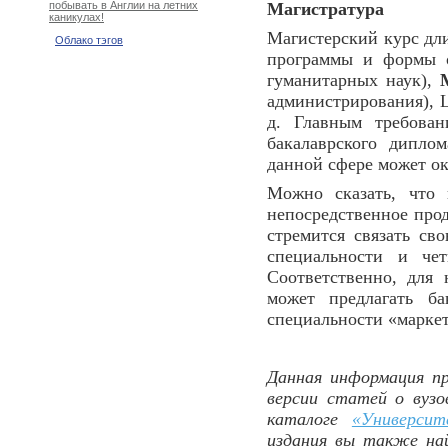
Магистратура
побывать в Англии на летних
каникулах!
Магистерский курс дли
Облако тэгов
программы и формы о
гуманитарных наук),
администрирования), L
д. Главным требован
бакалаврского дипло
данной сфере может ок
Можно сказать, что 
непосредственное прод
стремится связать св
специальности и че
Соответственно, для
может предлагать б
специальности «маркет
Данная информация пр
версии статей о вуз
каталоге
«Университ
издания вы также на