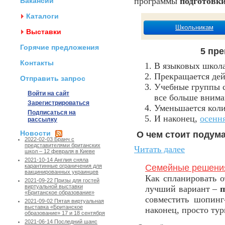
программы
подготовки
Вакансии
Каталоги
Школьникам
Выставки
Горячие предложения
5 пр
Контакты
В языковых школа
Прекращается дей
Отправить запрос
Учебные группы с
Войти на сайт
все больше внима
Зарегистрироваться
Уменьшается коли
Подписаться на
И наконец,
осенн
рассылку
Новости
О чем стоит подума
2022-02-03 Бранч с
представителями британских
Читать далее
школ – 12 февраля в Киеве
2021-10-14 Англия сняла
Семейные решени
карантинные ограничения для
вакцинированных украинцев
Как спланировать 
2021-09-22 Призы для гостей
виртуальной выставки
лучший вариант –
п
«Британское образование»
совместить шопинг-
2021-09-02 Пятая виртуальная
выставка «Британское
наконец, просто тур
образование» 17 и 18 сентября
2021-06-14 Последний шанс