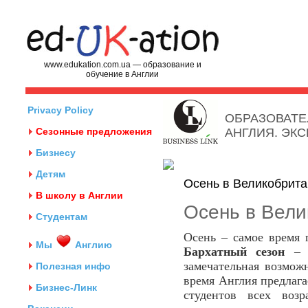
www.edukation.com.ua — образование и
обучение в Англии
Privacy Policy
ОБРАЗОВАТЕ
Сезонные предложения
АНГЛИЯ. ЭК
Бизнесу
Детям
Осень в Великобрит
В школу в Англии
Осень в Вели
Студентам
Осень – самое время 
Мы
Англию
Бархатный сезон
– э
замечательная возмож
Полезная инфо
время Англия предлаг
Бизнес-Линк
студентов всех воз