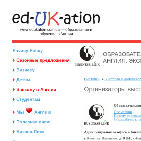
www.edukation.com.ua — образование и
обучение в Англии
Privacy Policy
ОБРАЗОВАТЕ
Сезонные предложения
АНГЛИЯ. ЭК
Бизнесу
Детям
Выставки
->
Выставка «Британское
Организаторы выст
В школу в Англии
Студентам
Образовательное
Мы
Англию
О компании
Почему программу
Обращайтесь к н
Полезная инфо
Бизнес-Линк
Адрес центрального офиса в Киеве
г, Киев, ул. Ильинская, д. 8 (БЦ «Ил