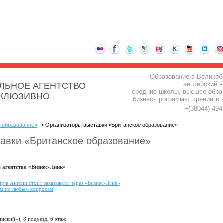
Образование в Великоб
английский в
ЛЬНОЕ АГЕНТСТВО
средние школы, высшее обра
СКЛЮЗИВНО
бизнес-программы, тренинги 
+(38044) 49
 образование»
-> Организаторы выставки «Британское образование»
авки «Британское образование»
 агентство «Бизнес-Линк»
 в Англии стоит заказывать через «Бизнес-Линк»
ам по любым вопросам
:
ьинский»), 8 подъезд, 6 этаж