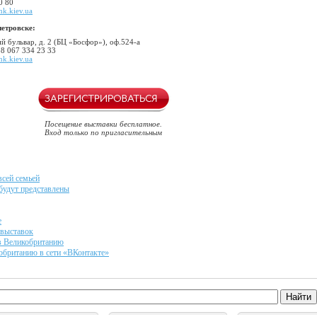
0 80
k.kiev.ua
петровске:
й бульвар, д. 2 (БЦ «Босфор»), оф.524-а
38 067 334 23 33
nk.kiev.ua
Посещение выставки бесплатное.
Вход только по пригласительным
всей семьей
будут представлены
е
 выставок
в Великобританию
обританию в сети «ВКонтакте»