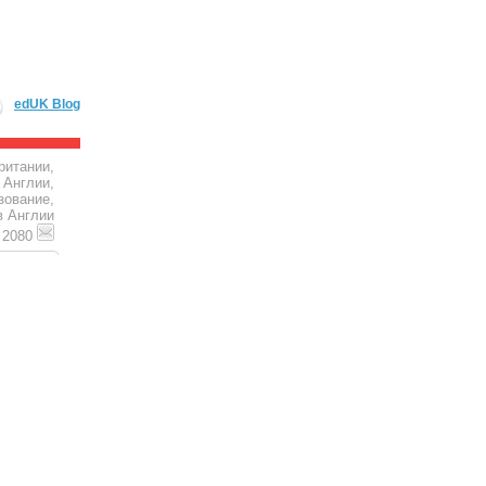
edUK Blog
ритании,
 Англии,
зование,
в Англии
4 2080