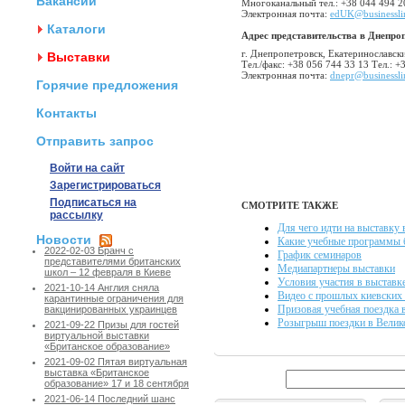
Вакансии
Многоканальный тел.: +38 044 494 2
Электронная почта:
edUK@businesslin
Каталоги
Адрес представительства в Днепро
г. Днепропетровск, Екатеринославски
Выставки
Тел./факс: +38 056 744 33 13 Тел.: +
Электронная почта:
dnepr@businessli
Горячие предложения
Контакты
Отправить запрос
Войти на сайт
Зарегистрироваться
Подписаться на
СМОТРИТЕ ТАКЖЕ
рассылку
Для чего идти на выставку 
Новости
Какие учебные программы 
2022-02-03 Бранч с
График семинаров
представителями британских
Медиапартнеры выставки
школ – 12 февраля в Киеве
Условия участия в выставк
2021-10-14 Англия сняла
Видео с прошлых киевских
карантинные ограничения для
Призовая учебная поездка 
вакцинированных украинцев
Розыгрыш поездки в Велик
2021-09-22 Призы для гостей
виртуальной выставки
«Британское образование»
2021-09-02 Пятая виртуальная
выставка «Британское
образование» 17 и 18 сентября
2021-06-14 Последний шанс