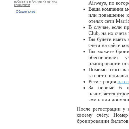
побывать в Англии на летних
Airways, по кото
каникулах!
Ваша компания м
Облако тэгов
или повышение кл
отелях сети Marri
В случае, если п
Club, на их счет
Вы будете иметь 
счёта на сайте ко
Вы можете бронир
обеспечивает 
планировании пое
Помимо этого ва
за счёт специаль
Регистрация
на са
За первые 6 по
начисляется утро
компании дополни
После регистрации у 
своему счёту. Номе
бронировании билетов