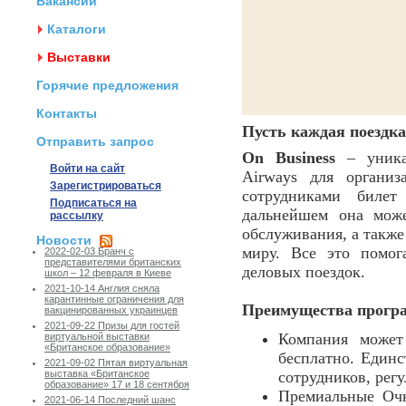
Вакансии
Каталоги
Выставки
Горячие предложения
Контакты
Пусть каждая поездка
Отправить запрос
On Business
– уника
Войти на сайт
Airways для органи
Зарегистрироваться
сотрудниками биле
Подписаться на
дальнейшем она може
рассылку
обслуживания, а также
Новости
миру. Все это помог
2022-02-03 Бранч с
представителями британских
деловых поездок.
школ – 12 февраля в Киеве
2021-10-14 Англия сняла
карантинные ограничения для
Преимущества програ
вакцинированных украинцев
2021-09-22 Призы для гостей
Компания может
виртуальной выставки
«Британское образование»
бесплатно. Единс
2021-09-02 Пятая виртуальная
сотрудников, рег
выставка «Британское
образование» 17 и 18 сентября
Премиальные Очк
2021-06-14 Последний шанс