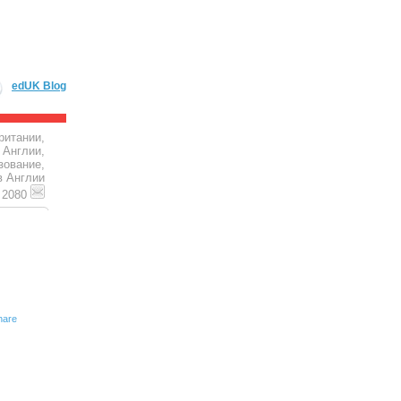
edUK Blog
ритании,
 Англии,
зование,
в Англии
4 2080