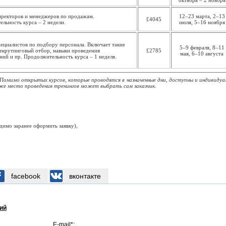
октября – 2 ноября
иректоров и менеджеров по продажам.
12–23 марта, 2–13
£4045
льность курса – 2 недели.
июля, 5–16 ноября
пециалистов по подбору персонала. Включает такие
5–9 февраля, 8–11
рекрутинговый отбор, навыки проведения
£2785
мая, 6–10 августа
ний и пр. Продолжительность курса – 1 неделя.
 Помимо открытых курсов, которые проводятся в назначенные дни, доступны и индивидуа
аже место проведения тренингов может выбрать сам заказчик.
:
димо заранее оформить заявку),
facebook
вконтакте
ий
E-mail*: