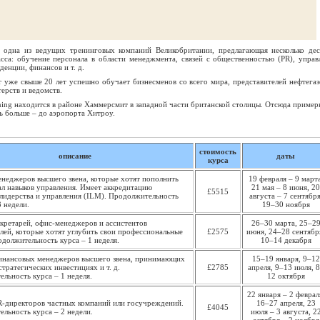
 одна из ведущих тренинговых компаний Великобритании, предлагающая несколько дес
сса: обучение персонала в области менеджмента, связей с общественностью (PR), управ
енции, финансов и т. д.
т уже свыше 20 лет успешно обучает бизнесменов со всего мира, представителей нефтегаз
ерств и ведомств.
ning находится в районе Хаммерсмит в западной части британской столицы. Отсюда пример
ь больше – до аэропорта Хитроу.
стоимость
описание
даты
курса
енеджеров высшего звена, которые хотят пополнить
19 февраля – 9 марта
ал навыков управления. Имеет аккредитацию
21 мая – 8 июня, 20
£5515
лидерства и управления (ILM). Продолжительность
августа – 7 сентября
3 недели.
19–30 ноября
екретарей, офис-менеджеров и ассистентов
26–30 марта, 25–2
лей, которые хотят углубить свои профессиональные
£2575
июня, 24–28 сентябр
одолжительность курса – 1 неделя.
10–14 декабря
финансовых менеджеров высшего звена, принимающих
15–19 января, 9–12
стратегических инвестициях и т. д.
£2785
апреля, 9–13 июля, 
льность курса – 1 неделя.
12 октября
22 января – 2 феврал
R-директоров частных компаний или госучреждений.
16–27 апреля, 23
£4045
льность курса – 2 недели.
июля – 3 августа, 2