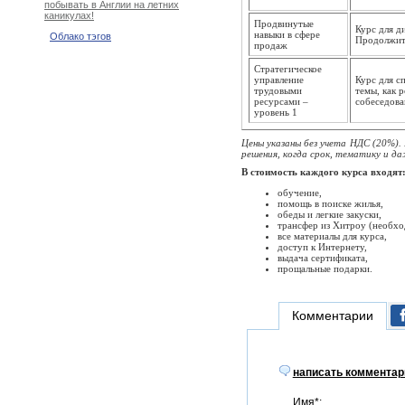
побывать в Англии на летних
каникулах!
Продвинутые
Курс для д
навыки в сфере
Облако тэгов
Продолжите
продаж
Стратегическое
управление
Курс для с
трудовыми
темы, как 
ресурсами –
собеседова
уровень 1
Цены указаны без учета НДС (20%).
решения, когда срок, тематику и д
В стоимость каждого курса входят
обучение,
помощь в поиске жилья,
обеды и легкие закуски,
трансфер из Хитроу (необхо
все материалы для курса,
доступ к Интернету,
выдача сертификата,
прощальные подарки.
Комментарии
написать комментар
Имя*: