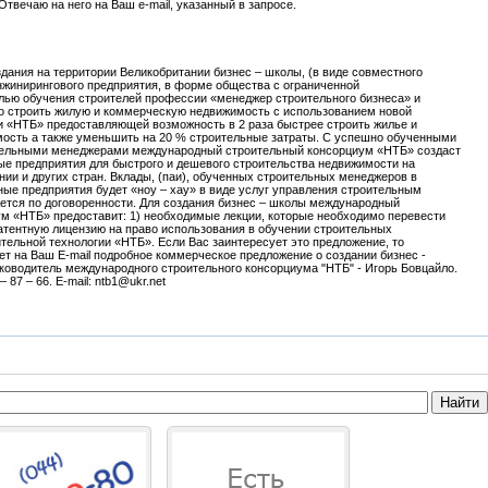
твечаю на него на Ваш e-mail, указанный в запросе.
дания на территории Великобритании бизнес – школы, (в виде совместного
инжинирингового предприятия, в форме общества с ограниченной
елью обучения строителей профессии «менеджер строительного бизнеса» и
о строить жилую и коммерческую недвижимость с использованием новой
и «НТБ» предоставляющей возможность в 2 раза быстрее строить жилье и
ость а также уменьшить на 20 % строительные затраты. С успешно обученными
ительными менеджерами международный строительный консорциум «НТБ» создаст
е предприятия для быстрого и дешевого строительства недвижимости на
нии и других стран. Вклады, (паи), обученных строительных менеджеров в
ые предприятия будет «ноу – хау» в виде услуг управления строительным
ется по договоренности. Для создания бизнес – школы международный
м «НТБ» предоставит: 1) необходимые лекции, которые необходимо перевести
патентную лицензию на право использования в обучении строительных
тельной технологии «НТБ». Если Вас заинтересует это предложение, то
т на Ваш E-mail подробное коммерческое предложение о создании бизнес -
ководитель международного строительного консорциума "НТБ" - Игорь Бовцайло.
 87 – 66. E-mail: ntb1@ukr.net