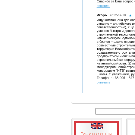
Спасибо за Ваш вопрос.О
ответить
Игорь
2012-09-18
#
Ищу компаньона для соз
украино – английского 
ответственностью), с ц
умению быстро и дешев
строительной технологи
коммерческую недвижим
в бизнес – школе стро
совместные строительны
территории Великобрита
создаваемые строительн
предприятием и оценива
строительный консорциу
на английский язык; 2) 
менеджеров новой строи
консорциум "НТБ" вышле
школы. С уважением, ру
Телефон.: +38-096 – 347 –
ответить