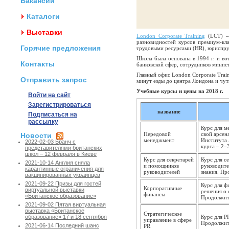
Вакансии
Каталоги
Выставки
London Corporate Training
(LCT) –
разновидностей курсов премиум-кла
Горячие предложения
трудовыми ресурсами (HR), юриспруд
Школа была основана в 1994 г. и во
Контакты
банковской сфер, сотрудников минист
Главный офис London Corporate Trai
Отправить запрос
минут езды до центра Лондона и чут
Учебные курсы и цены на 2018 г.
Войти на сайт
Зарегистрироваться
название
Подписаться на
рассылку
Курс для м
Передовой
свой арсен
Новости
менеджмент
Института 
2022-02-03 Бранч с
курса – 2–
представителями британских
школ – 12 февраля в Киеве
Курс для секретарей
Курс для с
2021-10-14 Англия сняла
и помощников
руководите
карантинные ограничения для
руководителей
знания. Пр
вакцинированных украинцев
2021-09-22 Призы для гостей
Курс для 
Корпоративные
виртуальной выставки
решения о 
финансы
«Британское образование»
Продолжите
2021-09-02 Пятая виртуальная
выставка «Британское
Стратегическое
Курс для P
образование» 17 и 18 сентября
управление в сфере
Продолжите
2021-06-14 Последний шанс
PR