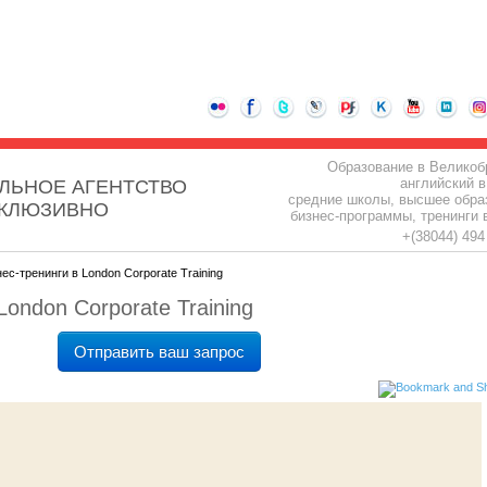
Образование в Великоб
английский в
ЛЬНОЕ АГЕНТСТВО
средние школы, высшее обра
СКЛЮЗИВНО
бизнес-программы, тренинги 
+(38044) 49
ес-тренинги в London Corporate Training
London Corporate Training
Отправить ваш запрос