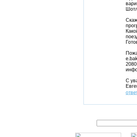
вари
Шотл
Скаж
прог
Како
поез
Гото
Пожа
e.ba
2080
инфо
С ув
Евге
отве