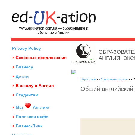
www.edukation.com.ua — образование и
обучение в Англии
Privacy Policy
ОБРАЗОВАТЕ
Сезонные предложения
АНГЛИЯ. ЭК
Бизнесу
Детям
Взрослым
->
Языковые школы
-> О
В школу в Англии
Общий английский и
Студентам
Мы
Англию
Полезная инфо
Бизнес-Линк