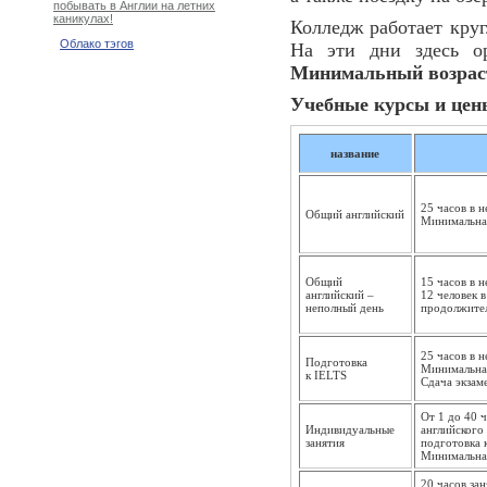
побывать в Англии на летних
каникулах!
Колледж работает круг
Облако тэгов
На эти дни здесь ор
Минимальный возрас
Учебные курсы и цены
название
25 часов в 
Общий английский
Минимальная
Общий
15 часов в 
английский –
12 человек 
неполный день
продолжител
25 часов в 
Подготовка
Минимальная
к IELTS
Сдача экзам
От 1 до 40 
Индивидуальные
английского 
занятия
подготовка к
Минимальная
20 часов зан