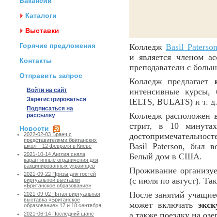
Вакансии
Каталоги
Выставки
Горячие предложения
Колледж
Basil Paterso
и является членом а
Контакты
преподаватели с больш
Отправить запрос
Колледж предлагает
Войти на сайт
интенсивные курсы,
б
Зарегистрироваться
IELTS, BULATS) и т. д
Подписаться на
Колледж расположен 
рассылку
стрит, в 10 минутах
Новости
достопримечательност
2022-02-03 Бранч с
представителями британских
Basil Paterson, был
школ – 12 февраля в Киеве
2021-10-14 Англия сняла
Белый дом в США.
карантинные ограничения для
вакцинированных украинцев
Проживание организу
2021-09-22 Призы для гостей
(с июля по август). Т
виртуальной выставки
«Британское образование»
После занятий учащиес
2021-09-02 Пятая виртуальная
выставка «Британское
может включать
экск
образование» 17 и 18 сентября
а также поездку на озе
2021-06-14 Последний шанс