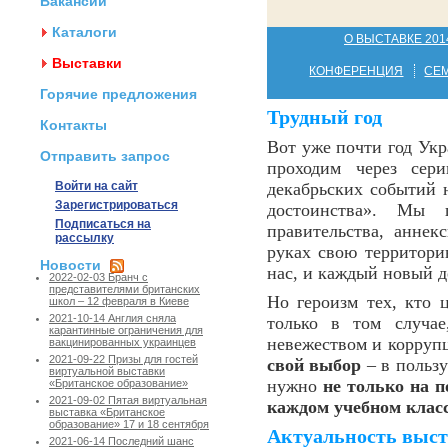
Вакансии
Каталоги
О ВЫСТАВКЕ 201
Выставки
КОНФЕРЕНЦИЯ
СЕ
Горячие предложения
Трудный год
Контакты
Вот уже почти год Ук
Отправить запрос
проходим через сер
Войти на сайт
декабрьских событий 
Зарегистрироваться
достоинства». Мы 
Подписаться на
правительства, анне
рассылку
руках свою территори
Новости
нас, и каждый новый д
2022-02-03 Бранч с
представителями британских
Но героизм тех, кто 
школ – 12 февраля в Киеве
2021-10-14 Англия сняла
только в том случа
карантинные ограничения для
невежеством и корруп
вакцинированных украинцев
2021-09-22 Призы для гостей
свой выбор
– в пользу
виртуальной выставки
нужно
не только на п
«Британское образование»
2021-09-02 Пятая виртуальная
каждом учебном клас
выставка «Британское
образование» 17 и 18 сентября
Актуальность выс
2021-06-14 Последний шанс