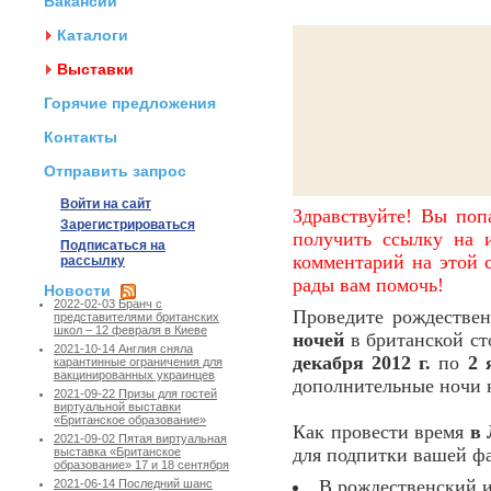
Вакансии
Каталоги
Выставки
Горячие предложения
Контакты
Отправить запрос
Войти на сайт
Здравствуйте! Вы поп
Зарегистрироваться
получить ссылку на и
Подписаться на
комментарий на этой с
рассылку
рады вам помочь!
Новости
2022-02-03 Бранч с
Проведите рождестве
представителями британских
школ – 12 февраля в Киеве
ночей
в британской ст
2021-10-14 Англия сняла
декабря 2012 г.
по
2 я
карантинные ограничения для
вакцинированных украинцев
дополнительные ночи ка
2021-09-22 Призы для гостей
виртуальной выставки
«Британское образование»
Как провести время
в 
2021-09-02 Пятая виртуальная
для подпитки вашей ф
выставка «Британское
образование» 17 и 18 сентября
В рождественский и
2021-06-14 Последний шанс