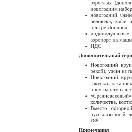
взрослых (допол
новогодним набор
новогодний ужин
человека, кофе 
центре Лондона;
индивидуальные
аэропорт на маши
НДС.
Дополнительный серви
Новогодний круи
рекой), ужин из 
Новогодний круи
закуски, останов
новогоднего салют
«Средневековый» 
количестве, кост
Вместо обзорно
русскоязычный л
£88.
Примечания