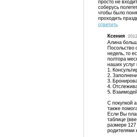
просто не входит
соберусь полетет
чтобы было поня
проходить празд
ответить
Ксения
2012
Алина больш
Посольство 
недель, то е
полтора мес
наших услуг 
1. Консульт
2. Заполнен
3. Брониров
4. Отслежив
5. Взаимоде
С покупкой 
также помог
Если Вы план
таблице (вве
размере 127 
родителями 