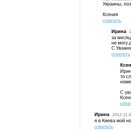
Украины, по
Ксения
ответить
Ирина
за месяц
не могу 
С Уваже
ответить
Ксе
Ирин
то с
номе
С ув
Ксен
отве
Ирина
2012-11-
я в Киева мой н
ответить