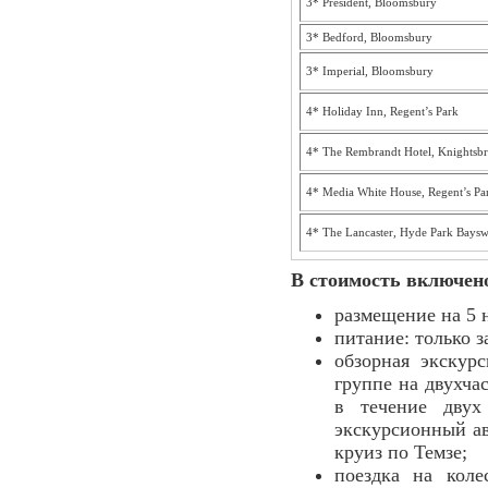
3* President, Bloomsbury
3* Bedford, Bloomsbury
3* Imperial, Bloomsbury
4* Holiday Inn, Regent’s Park
4* The Rembrandt Hotel, Knightsbr
4* Media White House, Regent’s Pa
4* The Lancaster, Hyde Park Baysw
В стоимость включен
размещение на 5 
питание: только з
обзорная экскур
группе на двухча
в течение двух
экскурсионный ав
круиз по Темзе;
поездка на кол